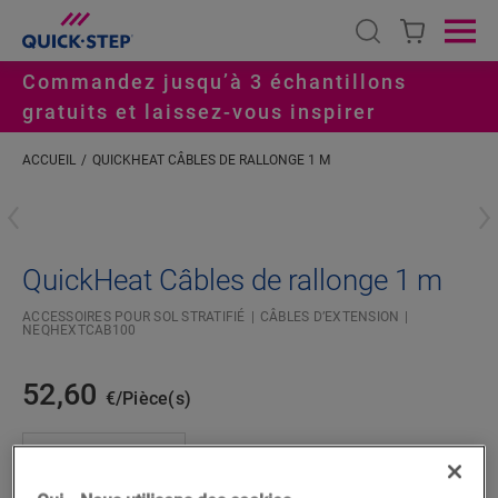
Open search
Ope
Commandez jusqu’à 3 échantillons
gratuits et laissez-vous inspirer
ACCUEIL
QUICKHEAT CÂBLES DE RALLONGE 1 M
#S
QuickHeat Câbles de rallonge 1 m
ACCESSOIRES POUR SOL STRATIFIÉ
CÂBLES D’EXTENSION
NEQHEXTCAB100
52,60
€/Pièce(s)
Pièce(s)