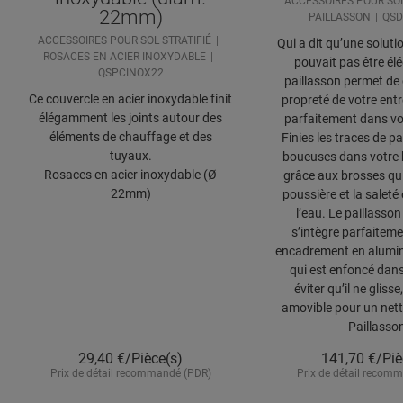
ACCESSOIRES POUR SOL
22mm)
PAILLASSON
QS
ACCESSOIRES POUR SOL STRATIFIÉ
Qui a dit qu’une soluti
ROSACES EN ACIER INOXYDABLE
pouvait pas être él
QSPCINOX22
paillasson permet de 
Ce couvercle en acier inoxydable finit
propreté de votre entr
élégamment les joints autour des
parfaitement dans vot
éléments de chauffage et des
Finies les traces de p
tuyaux.
boueuses dans votre h
Rosaces en acier inoxydable (Ø
grâce aux brosses qui
22mm)
poussière et la saleté
l’eau. Le paillasson
s’intègre parfaitem
encadrement en alumin
qui est enfoncé dans
éviter qu’il ne glisse
amovible pour un nett
Paillasso
29,40
€/Pièce(s)
141,70
€/Piè
Prix de détail recommandé (PDR)
Prix de détail recom