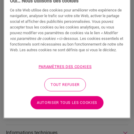
Oui… Nous utilisons des cookies
Ce site Web utilise des cookies pour améliorer votre expérience de
AJOUTER AU PANIER
navigation, analyser le trafic sur votre site Web, activer le partage
social et afficher des publicités personnalisées. Vous pouvez
accepter tous les cookies ou les cookies analytiques, ou vous
pouvez modifier vos paramètres de cookies via le lien
« Modifier
Hâte de découvrir cet accessoire en vrai ?
vos paramètres de cookies »
ci-dessous. Les cookies essentiels et
fonctionnels sont nécessaires au bon fonctionnement de notre site
Rendez visite à votre revendeur le plus proche
Web. Les autres cookies ne sont définis que si vous le décidez.
PARAMÈTRES DES COOKIES
TOUT REFUSER
Fonctionnalités du produit
Les plaques sont reliées entre elles par un système de
AUTORISER TOUS LES COOKIES
connecteurs. Vous pouvez brancher un câble (1 m ou 3 m)
dans la dernière plaque directement au thermostat.
Informations techniques