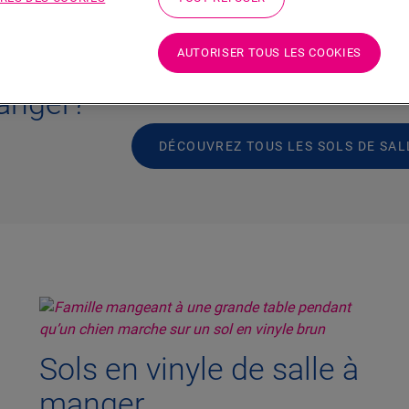
originale... La salle à manger est
le lieu 
leur meilleur jour et en attendent autant 
le sol
joliment dressée avec des chaises assort
AUTORISER TOUS LES COOKIES
idéal
d’appoint — nous plaisantons —, quelque 
fête parfaite : le sol de votre salle à man
manger?
DÉCOUVREZ TOUS LES SOLS DE SA
Sols en vinyle de salle à
manger