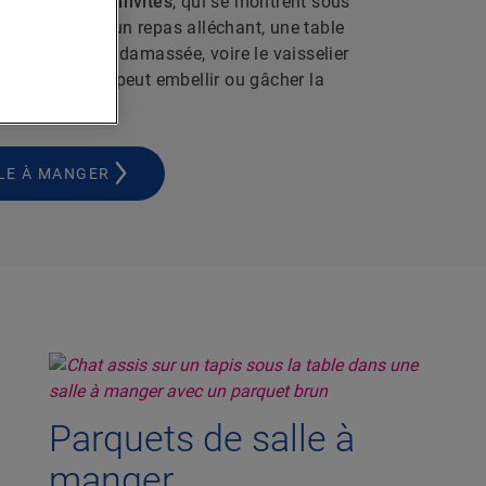
de réunion des invités
, qui se montrent sous
de vous. Outre un repas alléchant, une table
ies, une nappe damassée, voire le vaisselier
chose d’autre peut embellir ou gâcher la
ger.
LLE À MANGER
Parquets de salle à
manger