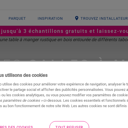
PARQUET
INSPIRATION
TROUVEZ INSTALLATEU
squ’à 3 échantillons gratuits et laissez-vou
DES
SALLES À 
s utilisons des cookies
 utilise des cookies pour améliorer votre expérience de navigation, analyser le tr
ctiver le partage social et afficher des publicités personnalisées. Vous pouvez 
 ou les cookies analytiques, ou vous pouvez modifier vos paramètres de cookies
os paramètres de cookies »
ci-dessous. Les cookies essentiels et fonctionnels 
s au bon fonctionnement de notre site Web. Les autres cookies ne sont définis 
Un dîner aux chandelles raffiné. Un soup
RES DES COOKIES
TOUT REFUSER