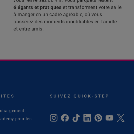
vous renversez du vin. Vous parquets restent
élégants et pratiques
et transforment votre salle
à manger en un cadre agréable, où vous
passerez des moments inoubliables en famille
et entre amis.
SITES
SUIVEZ QUICK-STEP
léchargement
cademy pour les