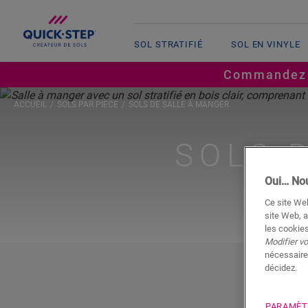
SOL STRATIFIÉ
SOL EN VINYLE
Commandez ju
ACCUEIL
SOLS PAR PIÈCE
SOLS DE SALLE À MANGER
SOLS 
Oui… Nou
Ce site Web
site Web, a
les cookies
Modifier v
nécessaire
décidez.
PARAMÈT