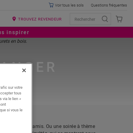
Voir tous les sols
Questions fréquentes
R
TROUVEZ REVENDEUR
s inspirer
MANGER
afic sur votre
accepter tous
 via le lien
«
sont
que si vous le
er exquis entre amis. Ou une soirée à thème