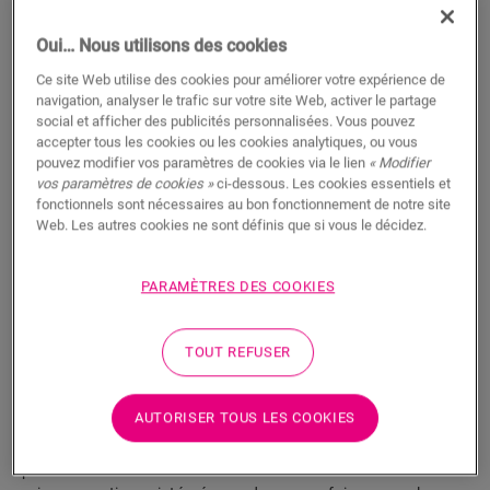
Oui… Nous utilisons des cookies
m
Ce site Web utilise des cookies pour améliorer votre expérience de
navigation, analyser le trafic sur votre site Web, activer le partage
social et afficher des publicités personnalisées. Vous pouvez
AJOUTER AU PANIER
accepter tous les cookies ou les cookies analytiques, ou vous
pouvez modifier vos paramètres de cookies via le lien
« Modifier
vos paramètres de cookies »
ci-dessous. Les cookies essentiels et
fonctionnels sont nécessaires au bon fonctionnement de notre site
Hâte de découvrir cet accessoire en vrai ?
Web. Les autres cookies ne sont définis que si vous le décidez.
Rendez visite à votre revendeur le plus proche
PARAMÈTRES DES COOKIES
TOUT REFUSER
Fonctionnalités du produit
AUTORISER TOUS LES COOKIES
Il s’agit d’une plinthe droite et haute qui correspond
parfaitement à la couleur de votre sol. Elle est dotée de