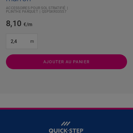
ACCESSOIRES POUR SOL STRATIFIÉ
PLINTHE PARQUET
QSPSKR03557
8,10
€/m
#SR Surface Input#
m
AJOUTER AU PANIER