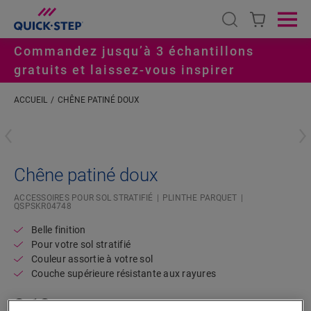
Open search
Ope
Commandez jusqu’à 3 échantillons
gratuits et laissez-vous inspirer
ACCUEIL
CHÊNE PATINÉ DOUX
#S
Chêne patiné doux
ACCESSOIRES POUR SOL STRATIFIÉ
PLINTHE PARQUET
QSPSKR04748
Belle finition
Pour votre sol stratifié
Couleur assortie à votre sol
Couche supérieure résistante aux rayures
8,10
€/m