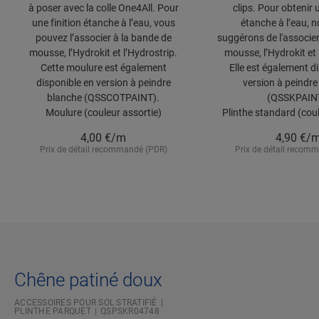
à poser avec la colle One4All. Pour
clips. Pour obtenir u
une finition étanche à l’eau, vous
étanche à l’eau, 
pouvez l’associer à la bande de
suggérons de l'associer
mousse, l’Hydrokit et l’Hydrostrip.
mousse, l’Hydrokit et 
Cette moulure est également
Elle est également d
disponible en version à peindre
version à peindre
blanche (QSSCOTPAINT).
(QSSKPAIN
Moulure (couleur assortie)
Plinthe standard (coul
4,00
€/m
4,90
€/
Prix de détail recommandé (PDR)
Prix de détail recom
Chêne patiné doux
ACCESSOIRES POUR SOL STRATIFIÉ
PLINTHE PARQUET
QSPSKR04748