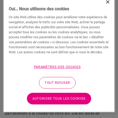
Oui… Nous utilisons des cookies
m
Ce site Web utilise des cookies pour améliorer votre expérience de
navigation, analyser le trafic sur votre site Web, activer le partage
social et afficher des publicités personnalisées. Vous pouvez
AJOUTER AU PANIER
accepter tous les cookies ou les cookies analytiques, ou vous
pouvez modifier vos paramètres de cookies via le lien
« Modifier
vos paramètres de cookies »
ci-dessous. Les cookies essentiels et
fonctionnels sont nécessaires au bon fonctionnement de notre site
Web. Les autres cookies ne sont définis que si vous le décidez.
Hâte de découvrir cet accessoire en vrai ?
Rendez visite à votre revendeur le plus proche
PARAMÈTRES DES COOKIES
TOUT REFUSER
Fonctionnalités du produit
AUTORISER TOUS LES COOKIES
Il s’agit d’une plinthe droite et haute qui correspond
parfaitement à la couleur de votre sol. Elle est dotée de