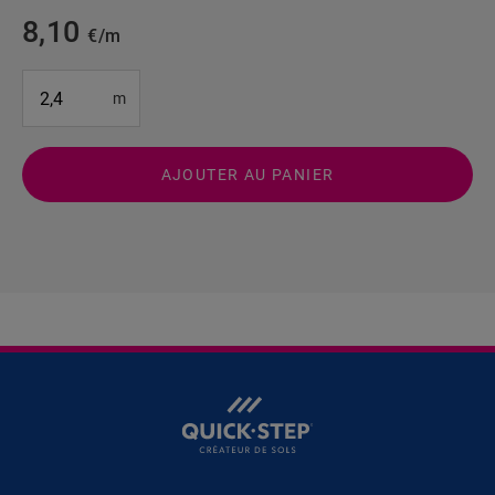
8,10
€/m
#SR Surface Input#
m
AJOUTER AU PANIER