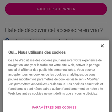
AJOUTER AU PANIER
Hâte de découvrir cet accessoire en vrai ?
Rendez visite à votre revendeur le plus proche
Oui… Nous utilisons des cookies
Ce site Web utilise des cookies pour améliorer votre expérience de
navigation, analyser le trafic sur votre site Web, activer le partage
social et afficher des publicités personnalisées. Vous pouvez
Fonctionnalités du produit
accepter tous les cookies ou les cookies analytiques, ou vous
pouvez modifier vos paramètres de cookies via le lien
« Modifier
Il s’agit d’une plinthe droite qui correspond parfaitement à la
vos paramètres de cookies »
ci-dessous. Les cookies essentiels et
couleur de votre sol. Vous pouvez régler la hauteur (40 ou
fonctionnels sont nécessaires au bon fonctionnement de notre site
58 mm). Pour une installation rapide, il vous suffit d’utiliser
Web. Les autres cookies ne sont définis que si vous le décidez.
notre colle One4All ou nos clips. Pour obtenir une finition
étanche à l’eau, nous vous suggérons de l'associer à la bande
de mousse, l’Hydrokit et l’Hydrostrip. Elle est également
PARAMÈTRES DES COOKIES