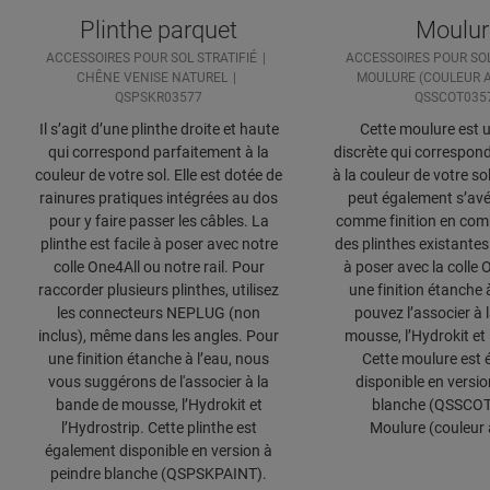
Plinthe parquet
Moulur
ACCESSOIRES POUR SOL STRATIFIÉ
ACCESSOIRES POUR SOL
CHÊNE VENISE NATUREL
MOULURE (COULEUR A
QSPSKR03577
QSSCOT035
Il s’agit d’une plinthe droite et haute
Cette moulure est u
qui correspond parfaitement à la
discrète qui correspon
couleur de votre sol. Elle est dotée de
à la couleur de votre s
rainures pratiques intégrées au dos
peut également s’avé
pour y faire passer les câbles. La
comme finition en com
plinthe est facile à poser avec notre
des plinthes existantes. 
colle One4All ou notre rail. Pour
à poser avec la colle 
raccorder plusieurs plinthes, utilisez
une finition étanche 
les connecteurs NEPLUG (non
pouvez l’associer à 
inclus), même dans les angles. Pour
mousse, l’Hydrokit et 
une finition étanche à l’eau, nous
Cette moulure est
vous suggérons de l'associer à la
disponible en versio
bande de mousse, l’Hydrokit et
blanche (QSSCOT
l’Hydrostrip. Cette plinthe est
Moulure (couleur 
également disponible en version à
peindre blanche (QSPSKPAINT).