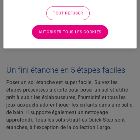
disponible en version à peindre blanche (QSSKPAINT).
TOUT REFUSER
Dimensions
AUTORISER TOUS LES COOKIES
Téléchargements
Un fini étanche en 5 étapes faciles
Poser un sol étanche est super facile. Suivez les
étapes présentées à droite pour poser un sol stratifié
prêt à subir les éclaboussures, l’humidité et tous les
jeux auxquels adorent jouer les enfants dans une salle
de bain. Il supporte également un nettoyage
approfondi. Tous les sols stratifiés Quick-Step sont
étanches, à l’exception de la collection Largo.