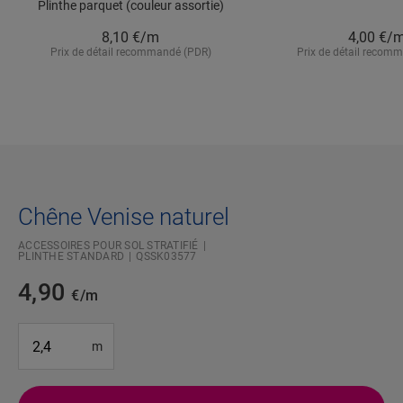
Plinthe parquet (couleur assortie)
8,10
€/m
4,00
€/
Prix de détail recommandé (PDR)
Prix de détail recom
Chêne Venise naturel
ACCESSOIRES POUR SOL STRATIFIÉ
PLINTHE STANDARD
QSSK03577
4,90
€/m
#SR Surface Input#
m