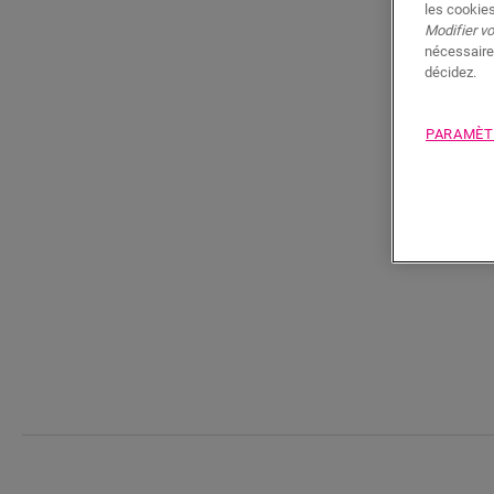
les cookies
Modifier v
nécessaire
décidez.
PARAMÈT