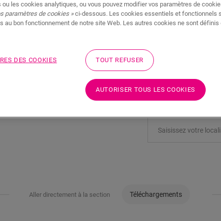
 ou les cookies analytiques, ou vous pouvez modifier vos paramètres de cookies
os paramètres de cookies »
ci-dessous. Les cookies essentiels et fonctionnels 
s au bon fonctionnement de notre site Web. Les autres cookies ne sont définis 
AJOUTER AU PA
RES DES COOKIES
TOUT REFUSER
Hâte de découvrir ce
AUTORISER TOUS LES COOKIES
Rendez visite à votre r
Téléchargements
Aller directement à la section