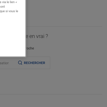
 via le lien
«
sont
que si vous le
NIER
t accessoire en vrai ?
evendeur le plus proche
RECHERCHER