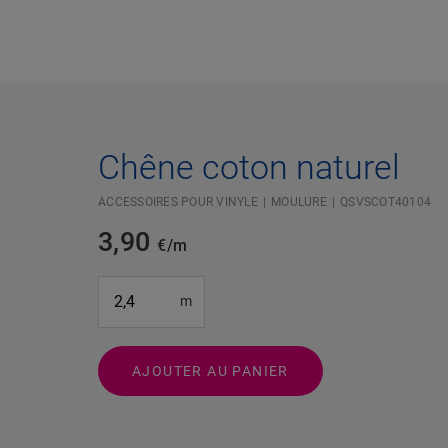
Chêne coton naturel
ACCESSOIRES POUR VINYLE
MOULURE
QSVSCOT40104
3,90
€/m
#SR Surface Input#
m
AJOUTER AU PANIER