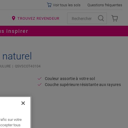
Voir tous les sols
Questions fréquentes
R
TROUVEZ REVENDEUR
s inspirer
 naturel
ULURE
QSVSCOT40104
Couleur assortie à votre sol
Couche supérieure résistante aux rayures
afic sur votre
accepter tous