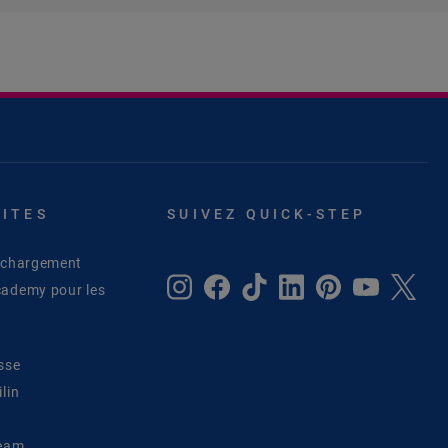
SITES
SUIVEZ QUICK-STEP
léchargement
cademy pour les
sse
lin
Team