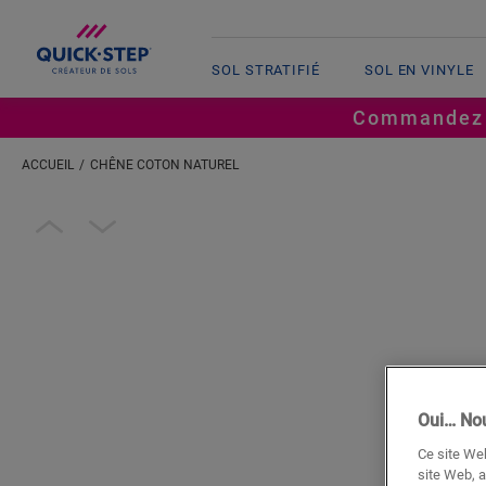
SOL STRATIFIÉ
SOL EN VINYLE
Commandez ju
ACCUEIL
CHÊNE COTON NATUREL
Open image in lightbox
Oui… Nou
Ce site Web
site Web, a