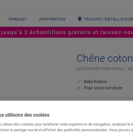
PARQUET
INSPIRATION
TROUVEZ INSTALLATEU
squ’à 3 échantillons gratuits et laissez-vou
Chêne coton
#SR Surface Input#
ACCESSOIRES POUR VINYLE
MO
Belle finition
Pour votre sol vinyle
3,90
€/m
s utilisons des cookies
m
 utilise des cookies pour améliorer votre expérience de navigation, analyser le tr
ctiver le partage social et afficher des publicités personnalisées. Vous pouvez 