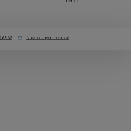
neuf !
9 63 63
Nous envoyer un e-mail