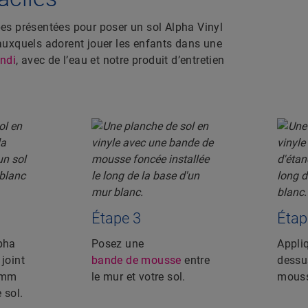
apes présentées pour poser un sol Alpha Vinyl
x auxquels adorent jouer les enfants dans une
ndi
, avec de l’eau et notre produit d’entretien
Étape 3
Étap
pha
Posez une
Appliq
joint
bande de mousse
entre
dessu
8 mm
le mur et votre sol.
mous
 sol.