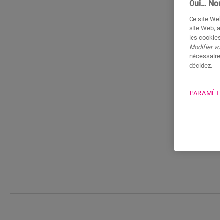
Oui… Nou
Ce site Web
site Web, a
les cookies
Modifier v
nécessaire
décidez.
PARAMÈT