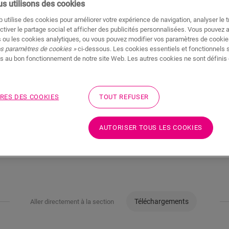
s utilisons des cookies
 utilise des cookies pour améliorer votre expérience de navigation, analyser le tr
AJOUTER AU PA
ctiver le partage social et afficher des publicités personnalisées. Vous pouvez 
 ou les cookies analytiques, ou vous pouvez modifier vos paramètres de cookies
os paramètres de cookies »
ci-dessous. Les cookies essentiels et fonctionnels 
s au bon fonctionnement de notre site Web. Les autres cookies ne sont définis 
Hâte de découvrir ce
RES DES COOKIES
TOUT REFUSER
Rendez visite à votre r
AUTORISER TOUS LES COOKIES
Téléchargements
Aller directement à la section