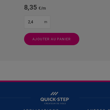
8,35
€/m
#SR Surface Input#
m
AJOUTER AU PANIER