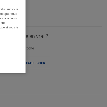
afic sur votre
NIER
accepter tous
 via le lien
«
sont
que si vous le
t accessoire en vrai ?
evendeur le plus proche
RECHERCHER