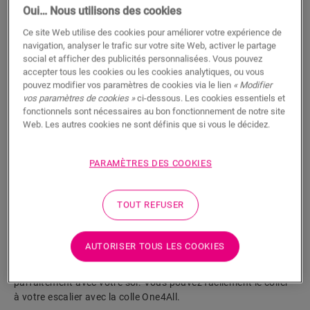
Oui… Nous utilisons des cookies
AJOUTER AU PANIER
Ce site Web utilise des cookies pour améliorer votre expérience de
navigation, analyser le trafic sur votre site Web, activer le partage
social et afficher des publicités personnalisées. Vous pouvez
accepter tous les cookies ou les cookies analytiques, ou vous
Hâte de découvrir cet accessoire en vrai ?
pouvez modifier vos paramètres de cookies via le lien
« Modifier
vos paramètres de cookies »
ci-dessous. Les cookies essentiels et
fonctionnels sont nécessaires au bon fonctionnement de notre site
Rendez visite à votre revendeur le plus proche
Web. Les autres cookies ne sont définis que si vous le décidez.
PARAMÈTRES DES COOKIES
Fonctionnalités du produit
TOUT REFUSER
Ce revêtement d’escalier durable en vinyle pour les lames
Alpha Vinyl de taille moyenne finit proprement vos nez de
AUTORISER TOUS LES COOKIES
marches d'escaliers. Il est fabriqué à partir de lames de
plancher, de sorte que la couleur de vos escaliers s’accorde
parfaitement avec votre sol. Vous pouvez facilement le coller
à votre escalier avec la colle One4All.