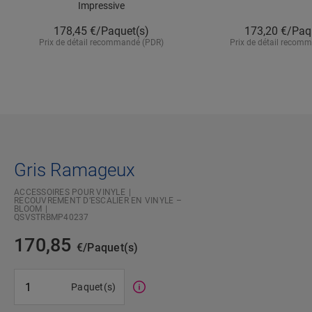
Impressive
178,45
€/Paquet(s)
173,20
€/Paq
Prix de détail recommandé (PDR)
Prix de détail recom
Gris Ramageux
ACCESSOIRES POUR VINYLE
RECOUVREMENT D’ESCALIER EN VINYLE –
BLOOM
QSVSTRBMP40237
170,85
€/Paquet(s)
#SR Surface Input#
Paquet(s)