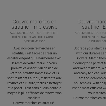
Couvre-marches en
Couvre-marc
stratifié - Impressive
stratifié - 
ACCESSOIRES POUR SOL STRATIFIÉ
ACCESSOIRES POUR SOL
CHÊNE GRIS CLASSIQUE PATINÉ
CHÊNE VERNI NA
QSSTRBIM03560
QSSTRBEL00
Avec nos couvre-marches en
Upgrade your staircase
stratifié, il est facile de créer un
with our durable Lam
escalier élégant qui s’harmonise avec
Covers. Match them
le reste de votre intérieur. Vous
flooring for a perfect f
pouvez les assortir au design de
and wear resistant, wa
votre sol stratifié Impressive, et ils
and easy to clean, our
sont résistants à l’eau, résistants aux
are the ideal choic
rayures et à l’usure, faciles à nettoyer
households. With easy 
et à poser. C’est sans aucun doute le
it's the most efficient 
moyen le plus efficace de rénover vos
your stairca
escaliers.
Couvre-marches en stra
Couvre-marches en stratifié -