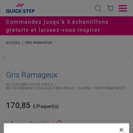
Open search
Ope
Commandez jusqu’à 3 échantillons
gratuits et laissez-vous inspirer
ACCUEIL
GRIS RAMAGEUX
#S
Gris Ramageux
ACCESSOIRES POUR VINYLE
RECOUVREMENT D’ESCALIER EN VINYLE – BLOOM
QSVSTRBMP40237
170,85
€/Paquet(s)
Paquet(s)