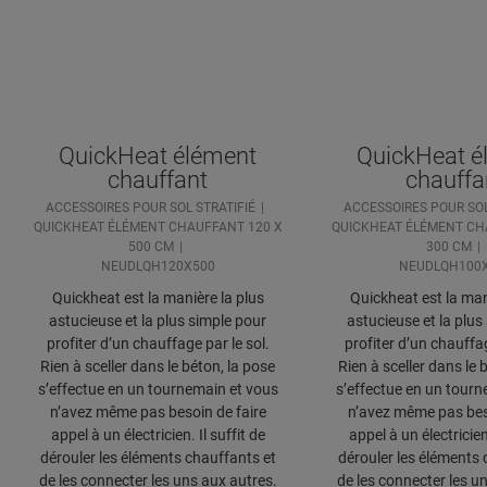
QuickHeat élément
QuickHeat é
chauffant
chauffa
ACCESSOIRES POUR SOL STRATIFIÉ
ACCESSOIRES POUR SOL
QUICKHEAT ÉLÉMENT CHAUFFANT 120 X
QUICKHEAT ÉLÉMENT CH
500 CM
300 CM
NEUDLQH120X500
NEUDLQH100
Quickheat est la manière la plus
Quickheat est la man
astucieuse et la plus simple pour
astucieuse et la plus
profiter d’un chauffage par le sol.
profiter d’un chauffag
Rien à sceller dans le béton, la pose
Rien à sceller dans le 
s’effectue en un tournemain et vous
s’effectue en un tourn
n’avez même pas besoin de faire
n’avez même pas beso
appel à un électricien. Il suffit de
appel à un électricien.
dérouler les éléments chauffants et
dérouler les éléments 
de les connecter les uns aux autres.
de les connecter les u