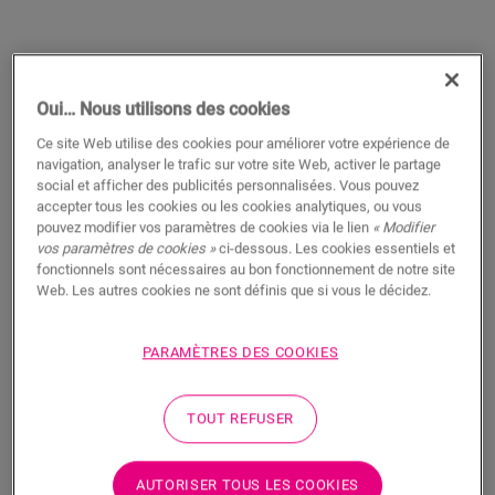
Oui… Nous utilisons des cookies
Ce site Web utilise des cookies pour améliorer votre expérience de
navigation, analyser le trafic sur votre site Web, activer le partage
social et afficher des publicités personnalisées. Vous pouvez
accepter tous les cookies ou les cookies analytiques, ou vous
Comfort Underlay
pouvez modifier vos paramètres de cookies via le lien
« Modifier
vos paramètres de cookies »
ci-dessous. Les cookies essentiels et
ACCESSOIRES POUR VINYLE
SOUS-COUCHE COMFORT
QSVUDLCOMFORT15
fonctionnels sont nécessaires au bon fonctionnement de notre site
Web. Les autres cookies ne sont définis que si vous le décidez.
Excellente isolation acoustique
Pour votre sol vinyle
Protection du joint à encliquetage
PARAMÈTRES DES COOKIES
Choix durable
Compatible avec le chauffage par le sol
TOUT REFUSER
Crée une base de niveau
Pose facile
AUTORISER TOUS LES COOKIES