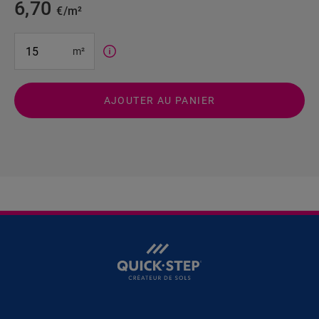
6,70
€/m²
#SR Surface Input#
m²
AJOUTER AU PANIER