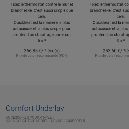
Fixez le thermostat contre le mur et
Fixez le thermostat co
branchez-le. C’est aussi simple que
branchez-le. C’est aus
cela.
cela.
Quickheat est la manière la plus
Quickheat est la man
astucieuse et la plus simple pour
astucieuse et la plus
profiter d’un chauffage par le sol.
profiter d’un chauffag
6 m²
3 m²
366,85
€/Pièce(s)
253,60
€/Piè
Prix de détail recommandé (PDR)
Prix de détail recom
Comfort Underlay
ACCESSOIRES POUR VINYLE
SOUS-COUCHE COMFORT
QSVUDLCOMFORT15