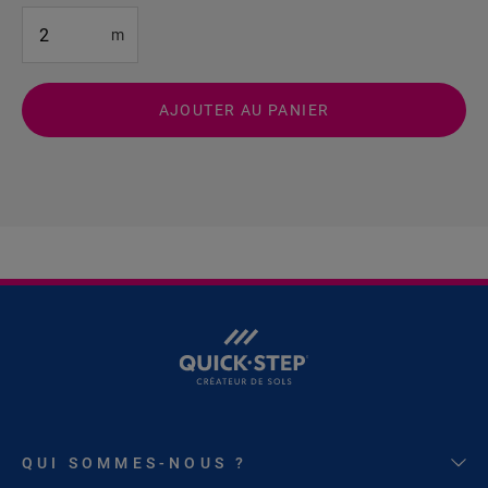
#SR Surface Input#
m
AJOUTER AU PANIER
QUI SOMMES-NOUS ?