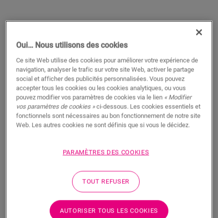
Oui… Nous utilisons des cookies
Ce site Web utilise des cookies pour améliorer votre expérience de
navigation, analyser le trafic sur votre site Web, activer le partage
social et afficher des publicités personnalisées. Vous pouvez
accepter tous les cookies ou les cookies analytiques, ou vous
Profilé de transition - Black
pouvez modifier vos paramètres de cookies via le lien
« Modifier
vos paramètres de cookies »
ci-dessous. Les cookies essentiels et
ACCESSOIRES POUR SOL STRATIFIÉ
PROFILÉ DE TRANSITION
fonctionnels sont nécessaires au bon fonctionnement de notre site
SFADPBLACK
Web. Les autres cookies ne sont définis que si vous le décidez.
Belle finition
Pour votre sol stratifié
PARAMÈTRES DES COOKIES
Pose facile
20,95
€/m
TOUT REFUSER
m
AUTORISER TOUS LES COOKIES