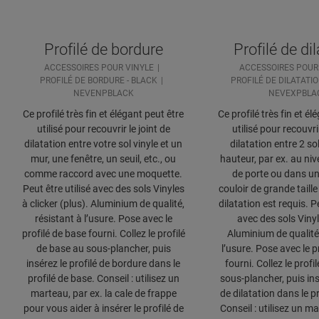
Profilé de bordure
Profilé de di
ACCESSOIRES POUR VINYLE
ACCESSOIRES POUR
PROFILÉ DE BORDURE - BLACK
PROFILÉ DE DILATATIO
NEVENPBLACK
NEVEXPBLA
Ce profilé très fin et élégant peut être
Ce profilé très fin et él
utilisé pour recouvrir le joint de
utilisé pour recouvrir
dilatation entre votre sol vinyle et un
dilatation entre 2 s
mur, une fenêtre, un seuil, etc., ou
hauteur, par ex. au niv
comme raccord avec une moquette.
de porte ou dans u
Peut être utilisé avec des sols Vinyles
couloir de grande taille
à clicker (plus). Aluminium de qualité,
dilatation est requis. Pe
résistant à l’usure. Pose avec le
avec des sols Vinyl 
profilé de base fourni. Collez le profilé
Aluminium de qualité,
de base au sous-plancher, puis
l’usure. Pose avec le p
insérez le profilé de bordure dans le
fourni. Collez le profi
profilé de base. Conseil : utilisez un
sous-plancher, puis ins
marteau, par ex. la cale de frappe
de dilatation dans le p
pour vous aider à insérer le profilé de
Conseil : utilisez un ma