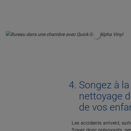
#ShoppableInfo
Songez à la 
nettoyage d
de vos enfa
Les accidents arrivent, surt
Soyez donc prévoyants, pe