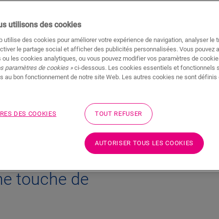
s utilisons des cookies
 utilise des cookies pour améliorer votre expérience de navigation, analyser le tr
Pour décorer une chambre d’enfant, par où
ctiver le partage social et afficher des publicités personnalisées. Vous pouvez 
enfant
 ou les cookies analytiques, ou vous pouvez modifier vos paramètres de cookies
douillet pour votre enfant, mais choisissez
os paramètres de cookies »
ci-dessous. Les cookies essentiels et fonctionnels 
besoins concrets, ainsi qu’aux vôtres. Déc
ratique
s au bon fonctionnement de notre site Web. Les autres cookies ne sont définis 
chambre de votre enfant en paradis pour 
RES DES COOKIES
TOUT REFUSER
AUTORISER TOUS LES COOKIES
ne touche de