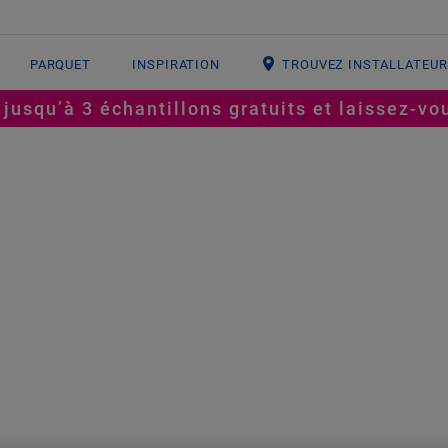
PARQUET
INSPIRATION
TROUVEZ INSTALLATEU
squ’à 3 échantillons gratuits et laissez-vou
T PARFAITE
CINQ IDÉES
NE CHAMBRE D
PARFAITE
#enfants
#vinyle
#stratifié
#inspiration