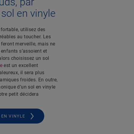
uds, par
sol en vinyle
ortable, utilisez des
réables au toucher. Les
 feront merveille, mais ne
 enfants s’assoient et
alors choisissez un sol
le
est un excellent
leureux, il sera plus
amiques froides. En outre,
honique d’un sol en vinyle
otre petit décidera
 EN VINYLE