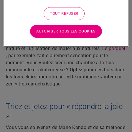
Minimalisme 2.0
TOUT REFUSER
« Back to basics », « less is more »... Le propre du
AUTORISER TOUS LES COOKIES
minimalisme est de nous ramener à l’essentiel. Et
d'une certaine façon, cela comprend un retour à la
nature et l’utilisation de matériaux naturels. Le
parquet
, par exemple, fait clairement sensation pour le
moment. Vous voulez créer une chambre à la fois
minimaliste et chaleureuse ? Optez pour des bois dans
les tons clairs pour obtenir cette ambiance « intérieur
zen » très caractéristique.
Triez et jetez pour « répandre la joie
» !
Vous vous souvenez de Marie Kondo et de sa méthode