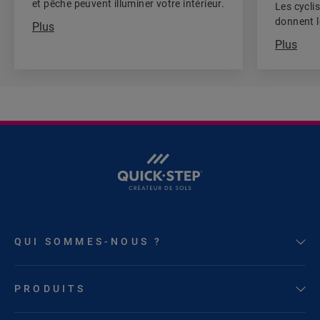
et pêche peuvent illuminer votre intérieur.
Les cycli
donnent l
Plus
maison.
Plus
QUI SOMMES-NOUS ?
PRODUITS