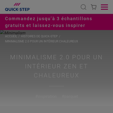
Open search
Ope
Commandez jusqu’à 3 échantillons
gratuits et laissez-vous inspirer
ACCUEIL
HISTOIRES DE QUICK-STEP
MINIMALISME 2.0 POUR UN INTÉRIEUR CHALEUREUX
MINIMALISME 2.0 POUR UN
INTÉRIEUR ZEN ET
CHALEUREUX
#inspiration
#parquet