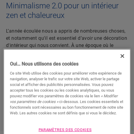
Minimalisme 2.0 pour un intérieur
zen et chaleureux
L’année écoulée nous a appris de nombreuses choses,
et notamment qu'il est essentiel d’avoir une décoration
d'intérieur qui nous convient. À une époque où le
télétravail était devenu la règle et où il était hors de
question de sortir, nous avons été nombreux à voir
Oui… Nous utilisons des cookies
notre intérieur avec de nouveaux yeux. Résultat, le
Ce site Web utilise des cookies pour améliorer votre expérience de
minimalisme a fait son grand retour, mais cette fois,
navigation, analyser le trafic sur votre site Web, activer le partage
pour faire contrepoids avec la distanciation sociale,
social et afficher des publicités personnalisées. Vous pouvez
nous avons échangé sa traditionnelle froideur contre
accepter tous les cookies ou les cookies analytiques, ou vous
une bonne dose de chaleur et de douceur.
pouvez modifier vos paramètres de cookies via le lien
« Modifier
vos paramètres de cookies »
ci-dessous. Les cookies essentiels et
fonctionnels sont nécessaires au bon fonctionnement de notre site
Web. Les autres cookies ne sont définis que si vous le décidez.
DÉCOUVREZ QUICK-STEP PARQUET
PARAMÈTRES DES COOKIES