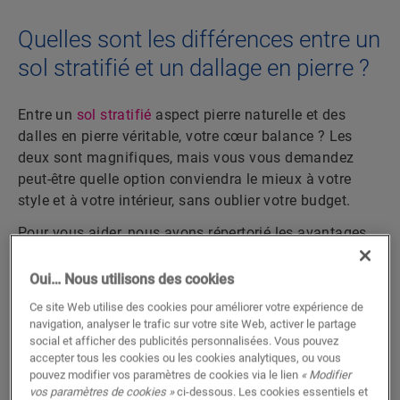
Quelles sont les différences entre un
sol stratifié et un dallage en pierre ?
Entre un
sol stratifié
aspect pierre naturelle et des
dalles en pierre véritable, votre cœur balance ? Les
deux sont magnifiques, mais vous vous demandez
peut-être quelle option conviendra le mieux à votre
style et à votre intérieur, sans oublier votre budget.
Pour vous aider, nous avons répertorié les avantages
et les inconvénients de notre collection de sols
stratifiés Muse et des dalles en pierre véritable.
Oui… Nous utilisons des cookies
Apprenez-en davantage ci-dessous.
Ce site Web utilise des cookies pour améliorer votre expérience de
navigation, analyser le trafic sur votre site Web, activer le partage
social et afficher des publicités personnalisées. Vous pouvez
DÉCOUVREZ LA COLLECTION MUSE
accepter tous les cookies ou les cookies analytiques, ou vous
pouvez modifier vos paramètres de cookies via le lien
« Modifier
vos paramètres de cookies »
ci-dessous. Les cookies essentiels et