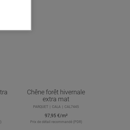
tra
Chêne forêt hivernale
extra mat
PARQUET
CALA
CAL7445
97,95
€/m²
)
Prix de détail recommandé (PDR)