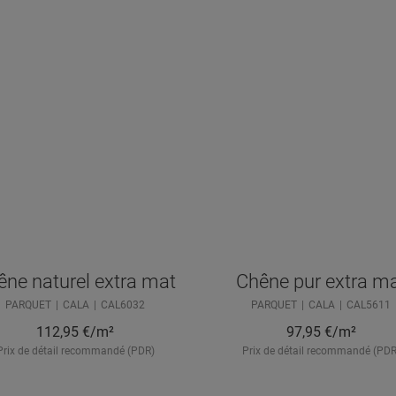
êne naturel extra mat
Chêne pur extra m
PARQUET
CALA
CAL6032
PARQUET
CALA
CAL5611
112,95
€/m²
97,95
€/m²
Prix de détail recommandé (PDR)
Prix de détail recommandé (PDR