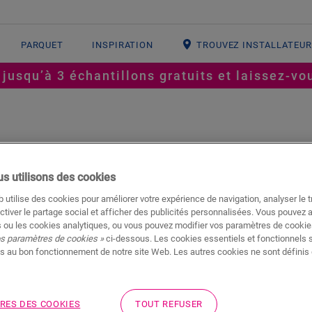
PARQUET
INSPIRATION
TROUVEZ INSTALLATEU
squ’à 3 échantillons gratuits et laissez-vou
s utilisons des cookies
 utilise des cookies pour améliorer votre expérience de navigation, analyser le tr
ctiver le partage social et afficher des publicités personnalisées. Vous pouvez 
 ou les cookies analytiques, ou vous pouvez modifier vos paramètres de cookies
os paramètres de cookies »
ci-dessous. Les cookies essentiels et fonctionnels 
int de rencontre entre l’élégance et l’imperméabilité. Améliorez vo
s au bon fonctionnement de notre site Web. Les autres cookies ne sont définis 
s larges de Cala qui allient un style époustouflant et une prote
RES DES COOKIES
TOUT REFUSER