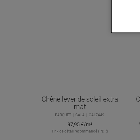
Chêne lever de soleil extra
C
mat
PARQUET
CALA
CAL7449
97,95
€/m²
Prix de détail recommandé (PDR)