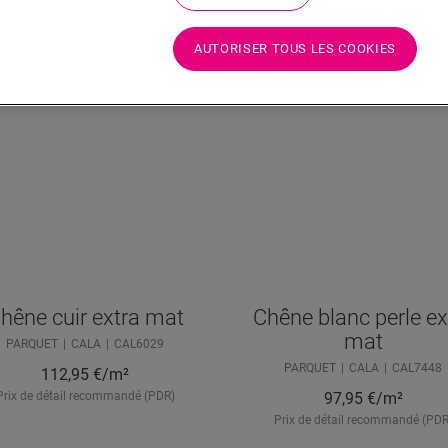
AUTORISER TOUS LES COOKIES
hêne cuir extra mat
Chêne blanc perle ex
mat
PARQUET
CALA
CAL6029
PARQUET
CALA
CAL7448
112,95
€/m²
Prix de détail recommandé (PDR)
97,95
€/m²
Prix de détail recommandé (PDR