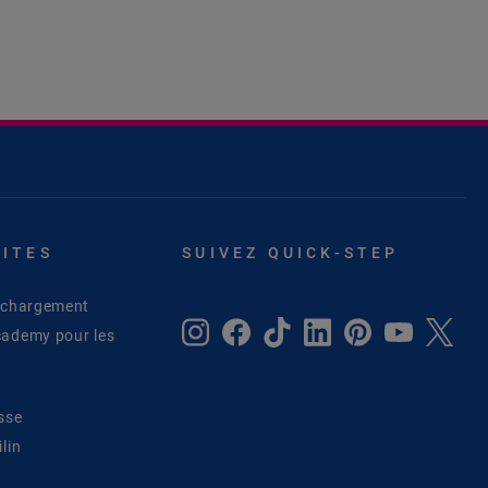
SITES
SUIVEZ QUICK-STEP
léchargement
cademy pour les
sse
lin