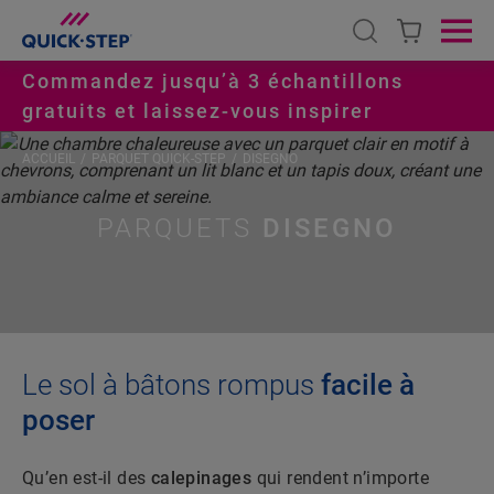
Open search
Ope
Commandez jusqu’à 3 échantillons
gratuits et laissez-vous inspirer
ACCUEIL
PARQUET QUICK-STEP
DISEGNO
PARQUETS
DISEGNO
Le sol à bâtons rompus
facile à
poser
Qu’en est-il des
calepinages
qui rendent n’importe