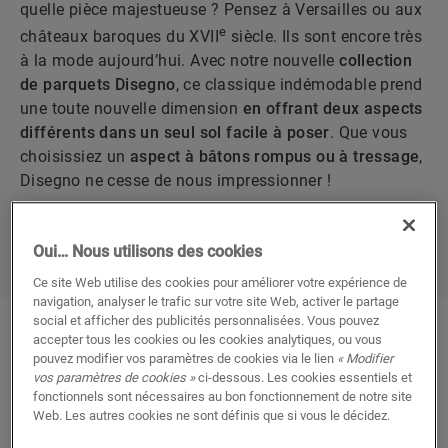
quelle pièce majestueuse ? Pensez à Versailles ou aux
e
châteaux baroques du XVII
siècle. Ils sont encore très
à la mode aujourd’hui. Avec notre nouvelle
collection
de parquets Disegno
, ce classique indémodable prend
une toute nouvelle dimension
en offrant deux aspects
différents dans un seul sol facile à poser
. Que vous
choisissiez un
aspect à bâtons rompus ou à tressage
,
Disegno ne cesse de nous impressionner !
DÉCOUVRIR LA COLLECTION
Oui… Nous utilisons des cookies
Ce site Web utilise des cookies pour améliorer votre expérience de
navigation, analyser le trafic sur votre site Web, activer le partage
social et afficher des publicités personnalisées. Vous pouvez
accepter tous les cookies ou les cookies analytiques, ou vous
pouvez modifier vos paramètres de cookies via le lien
« Modifier
POURQUOI
LA
vos paramètres de cookies »
ci-dessous. Les cookies essentiels et
fonctionnels sont nécessaires au bon fonctionnement de notre site
COLLECTION DISEGNO
Web. Les autres cookies ne sont définis que si vous le décidez.
EST TOUT