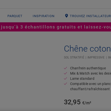
PARQUET
INSPIRATION
TROUVEZ INSTALLATEU
squ’à 3 échantillons gratuits et laissez-vou
Chêne coton
Open image in lightbox
#SR Surface Input#
SOL STRATIFIÉ
IMPRESSIVE
I
Chanfrein authentique
Mix & Match avec les desi
Lame standard
Compatible avec un planc
chauffant/rafraîchissant
32,95
€/m²