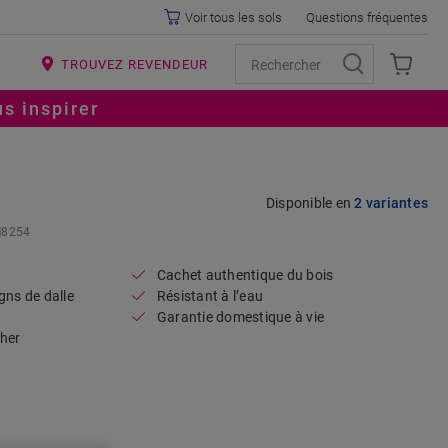
Voir tous les sols
Questions fréquentes
R
TROUVEZ REVENDEUR
s inspirer
Open image in lightbox
Disponible en
2 variantes
M8254
Cachet authentique du bois
gns de dalle
Résistant à l’eau
Garantie domestique à vie
her