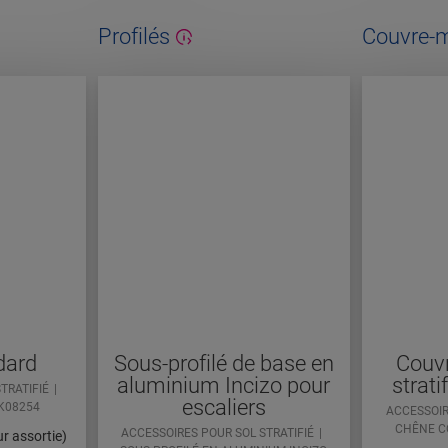
Profilés
Couvre-
dard
Sous-profilé de base en
Couv
aluminium Incizo pour
strati
TRATIFIÉ
escaliers
K08254
ACCESSOIR
CHÊNE 
ACCESSOIRES POUR SOL STRATIFIÉ
r assortie)