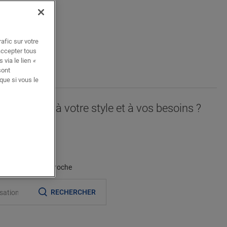
afic sur votre
accepter tous
NIER
 via le lien
«
sont
que si vous le
orresponde à votre style et à vos besoins ?
èce
llon
evendeur le plus proche
RECHERCHER