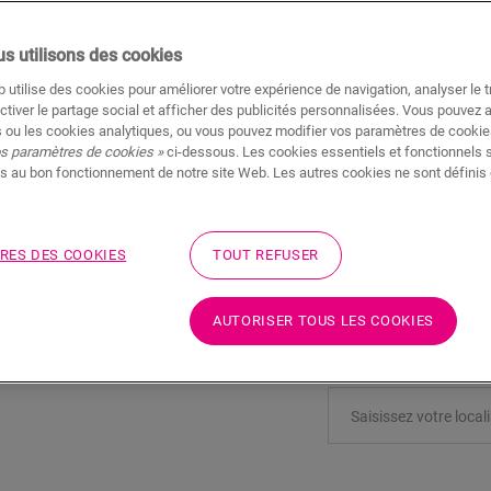
m²
s utilisons des cookies
 utilise des cookies pour améliorer votre expérience de navigation, analyser le tr
ctiver le partage social et afficher des publicités personnalisées. Vous pouvez 
AJOUTER AU PA
 ou les cookies analytiques, ou vous pouvez modifier vos paramètres de cookies
os paramètres de cookies »
ci-dessous. Les cookies essentiels et fonctionnels 
s au bon fonctionnement de notre site Web. Les autres cookies ne sont définis 
Pas sûr que ce sol c
RES DES COOKIES
TOUT REFUSER
Afficher dans votre pi
AUTORISER TOUS LES COOKIES
Commander un échanti
Rendez visite à votre r