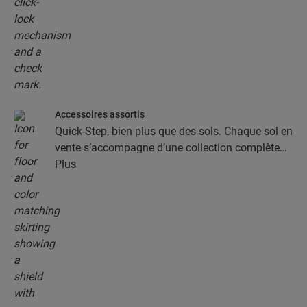
Accessoires assortis
Quick-Step, bien plus que des sols. Chaque sol en
vente s’accompagne d’une collection complète
d’accessoires, parmi lesquels des sous-couches,
Plus
des profilés de finition et des plinthes
parfaitement assortis à la couleur de votre sol.