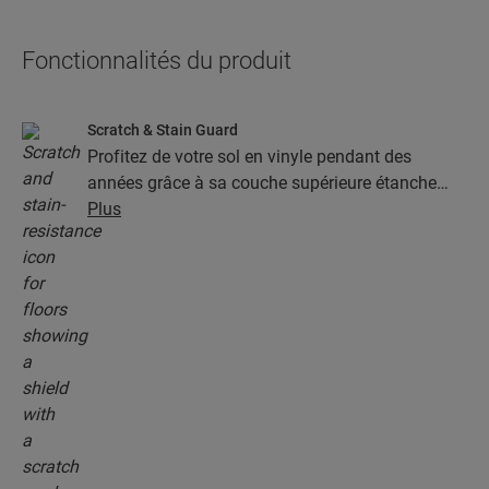
Fonctionnalités du produit
Scratch & Stain Guard
Profitez de votre sol en vinyle pendant des
années grâce à sa couche supérieure étanche
dotée de la technologie Stain & Scratch Guard.
Plus
Cette couche garantit une protection supérieure
contre les rayures, les taches, la saleté et les
marques de friction.