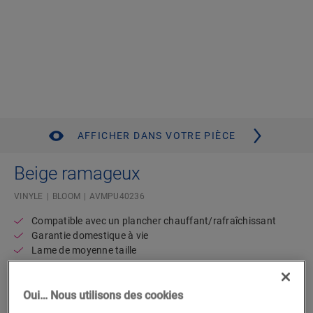
AFFICHER DANS VOTRE PIÈCE
Beige ramageux
VINYLE
BLOOM
AVMPU40236
Compatible avec un plancher chauffant/rafraîchissant
Garantie domestique à vie
Lame de moyenne taille
Sous-couche intégrée
Résistant à l’eau
Oui… Nous utilisons des cookies
57,95