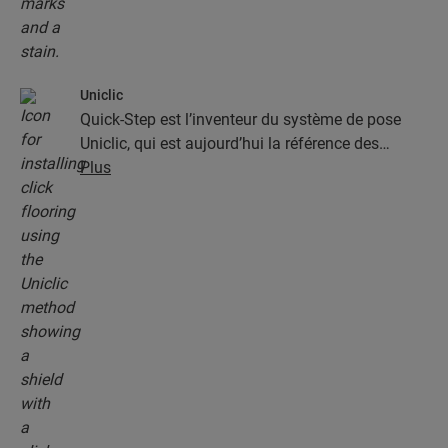
Uniclic
Quick-Step est l’inventeur du système de pose
Uniclic, qui est aujourd’hui la référence des
systèmes de pose par encliquetage. Utilisez le
Plus
système d’encliquetage révolutionnaire et breveté
pour assembler sans effort vos lames.