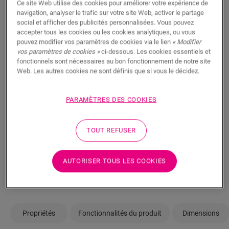
€/m²
Disponible en
2 variantes
Ce site Web utilise des cookies pour améliorer votre expérience de
navigation, analyser le trafic sur votre site Web, activer le partage
social et afficher des publicités personnalisées. Vous pouvez
m²
accepter tous les cookies ou les cookies analytiques, ou vous
pouvez modifier vos paramètres de cookies via le lien
« Modifier
vos paramètres de cookies »
ci-dessous. Les cookies essentiels et
fonctionnels sont nécessaires au bon fonctionnement de notre site
AJOUTER AU PANIER
Web. Les autres cookies ne sont définis que si vous le décidez.
PARAMÈTRES DES COOKIES
Pas sûr que ce sol corresponde à votre
style et à vos besoins ?
TOUT REFUSER
Afficher dans votre pièce
AUTORISER TOUS LES COOKIES
Commander un échantillon
Propriétés
Fonctionnalités du produit
Dimensions