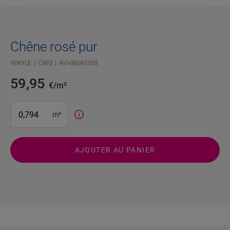
Chêne rosé pur
VINYLE
CIRO
AVHBU40359
59,95
€/m²
#SR Surface Input#
m²
AJOUTER AU PANIER