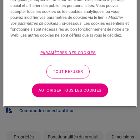
59,95
social et afficher des publicités personnalisées. Vous pouvez
€/m²
Disponible en
2 variantes
accepter tous les cookies ou les cookies analytiques, ou vous
pouvez modifier vos paramètres de cookies via le lien
« Modifier
vos paramètres de cookies »
ci-dessous. Les cookies essentiels et
m²
fonctionnels sont nécessaires au bon fonctionnement de notre site
Web. Les autres cookies ne sont définis que si vous le décidez.
AJOUTER AU PANIER
PARAMÈTRES DES COOKIES
TOUT REFUSER
Pas sûr que ce sol corresponde à votre
style et à vos besoins ?
AUTORISER TOUS LES COOKIES
Afficher dans votre pièce
Commander un échantillon
Propriétés
Fonctionnalités du produit
Dimensions