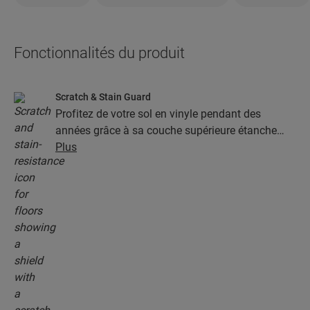
Fonctionnalités du produit
Scratch & Stain Guard
Profitez de votre sol en vinyle pendant des
années grâce à sa couche supérieure étanche
dotée de la technologie Stain & Scratch Guard.
Plus
Cette couche garantit une protection supérieure
contre les rayures, les taches, la saleté et les
marques de friction.