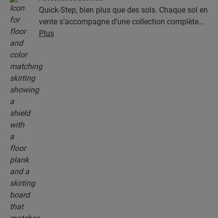
Quick-Step, bien plus que des sols. Chaque sol en
vente s’accompagne d’une collection complète
d’accessoires, parmi lesquels des sous-couches,
Plus
des profilés de finition et des plinthes
parfaitement assortis à la couleur de votre sol.