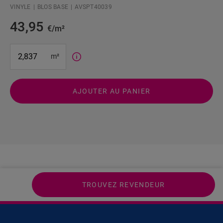
VINYLE
BLOS BASE
AVSPT40039
43,95
€/m²
#SR Surface Input#
m²
AJOUTER AU PANIER
TROUVEZ REVENDEUR