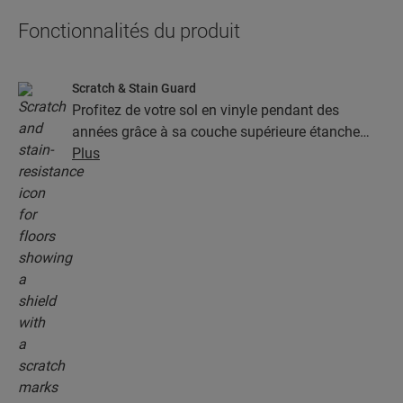
Fonctionnalités du produit
Scratch & Stain Guard
Profitez de votre sol en vinyle pendant des
années grâce à sa couche supérieure étanche
dotée de la technologie Stain & Scratch Guard.
Plus
Cette couche garantit une protection supérieure
contre les rayures, les taches, la saleté et les
marques de friction.