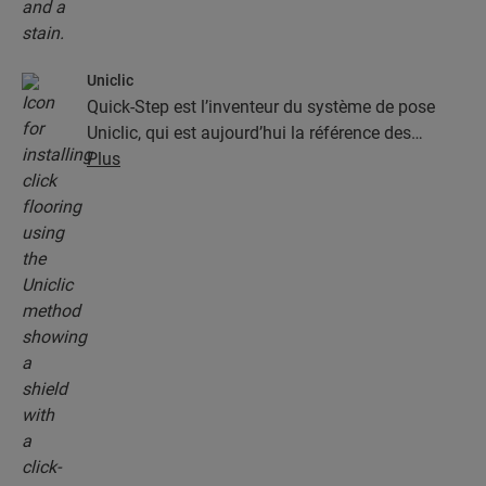
Uniclic
Quick-Step est l’inventeur du système de pose
Uniclic, qui est aujourd’hui la référence des
systèmes de pose par encliquetage. Utilisez le
Plus
système d’encliquetage révolutionnaire et breveté
pour assembler sans effort vos lames.