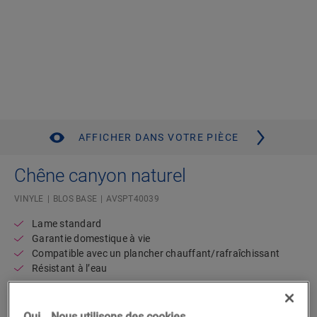
AFFICHER DANS VOTRE PIÈCE
Chêne canyon naturel
VINYLE
BLOS BASE
AVSPT40039
Lame standard
Garantie domestique à vie
Compatible avec un plancher chauffant/rafraîchissant
Résistant à l’eau
43,95
€/m²
Oui… Nous utilisons des cookies