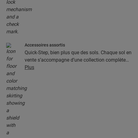
Accessoires assortis
Quick-Step, bien plus que des sols. Chaque sol en
vente s’accompagne d’une collection complète
d’accessoires, parmi lesquels des sous-couches,
Plus
des profilés de finition et des plinthes
parfaitement assortis à la couleur de votre sol.