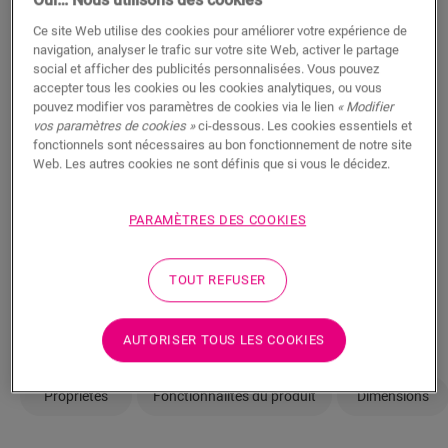
Ce site Web utilise des cookies pour améliorer votre expérience de
m²
navigation, analyser le trafic sur votre site Web, activer le partage
social et afficher des publicités personnalisées. Vous pouvez
accepter tous les cookies ou les cookies analytiques, ou vous
AJOUTER AU PANIER
pouvez modifier vos paramètres de cookies via le lien
« Modifier
vos paramètres de cookies »
ci-dessous. Les cookies essentiels et
fonctionnels sont nécessaires au bon fonctionnement de notre site
Web. Les autres cookies ne sont définis que si vous le décidez.
Pas sûr que ce sol corresponde à votre
PARAMÈTRES DES COOKIES
style et à vos besoins ?
Afficher dans votre pièce
TOUT REFUSER
Commander un échantillon
AUTORISER TOUS LES COOKIES
Propriétés
Fonctionnalités du produit
Dimensions