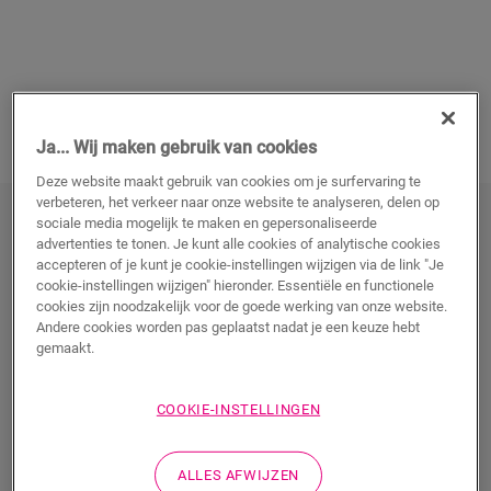
Ja... Wij maken gebruik van cookies
Deze website maakt gebruik van cookies om je surfervaring te
verbeteren, het verkeer naar onze website te analyseren, delen op
sociale media mogelijk te maken en gepersonaliseerde
Wat mag je verwachten van de
advertenties te tonen. Je kunt alle cookies of analytische cookies
opleiding 'Adverteren op sociale
accepteren of je kunt je cookie-instellingen wijzigen via de link "Je
cookie-instellingen wijzigen" hieronder. Essentiële en functionele
media'?
cookies zijn noodzakelijk voor de goede werking van onze website.
Andere cookies worden pas geplaatst nadat je een keuze hebt
gemaakt.
De opleiding
adverteren op sociale media
dompelt je
onder in de wereld van online marketing. Je leert op
COOKIE-INSTELLINGEN
een heel praktijkgerichte manier hoe je je eigen
onderneming op sociale media in de picture zet. Je
gaat op zoek naar je doelpubliek en leert succesvol “te
ALLES AFWIJZEN