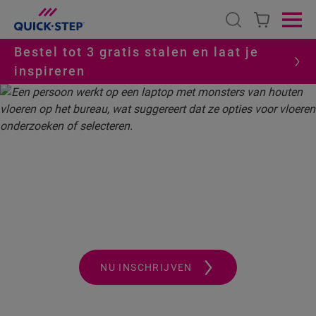
Open search
Ope
Bestel tot 3 gratis stalen en laat je
inspireren
HOME
QUICK-STEP ACADEMY
ADVERTEREN OP SOCIALE MEDIA
OPLEIDINGEN ADVERTEREN
Sociale media inzetten voor meer
omzet
NU INSCHRIJVEN