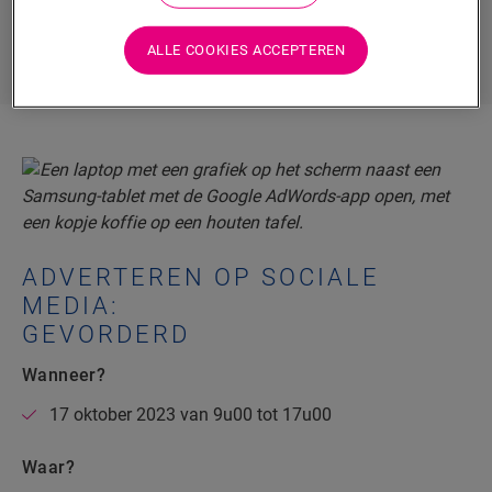
posten” en hier inzicht in te verwerven om op die
manier van je klanten ambassadeurs te maken.
ALLE COOKIES ACCEPTEREN
ADVERTEREN OP SOCIALE
MEDIA:
GEVORDERD
Wanneer?
17 oktober 2023 van 9u00 tot 17u00
Waar?