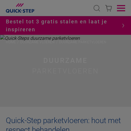
Open search
Ope
Bestel tot 3 gratis stalen en laat je
inspireren
HOME
DUURZAME VLOEREN
DUURZAME PARKETVLOEREN
DUURZAME
PARKETVLOEREN
Quick-Step parketvloeren: hout met
respect behandelen