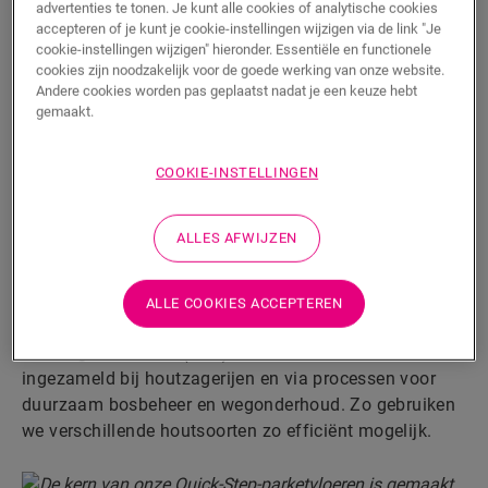
klimaatverandering door CO
te absorberen en de
2
advertenties te tonen. Je kunt alle cookies of analytische cookies
biodiversiteit te stimuleren. Dat betekent dat we ze met
accepteren of je kunt je cookie-instellingen wijzigen via de link "Je
cookie-instellingen wijzigen" hieronder. Essentiële en functionele
zorg moeten behandelen en dan vooral de
cookies zijn noodzakelijk voor de goede werking van onze website.
traaggroeiende soorten
zoals eik. Daarom gebruiken
Andere cookies worden pas geplaatst nadat je een keuze hebt
we deze soorten
enkel in de toplagen
van onze
gemaakt.
parketvloeren.
COOKIE-INSTELLINGEN
Gebruik van herwonnen of snelgroeiend
hout
ALLES AFWIJZEN
De kern van onze parketvloer bestaat ofwel uit hout
van
snelgroeiende bomen
(sparren, rubberbomen …)
ALLE COOKIES ACCEPTEREN
of uit een van
herwonnen hout
gemaakte vezelplaat
met hoge dichtheid (HDF). Dit hout wordt onder meer
ingezameld bij houtzagerijen en via processen voor
duurzaam bosbeheer en wegonderhoud. Zo gebruiken
we verschillende houtsoorten zo efficiënt mogelijk.