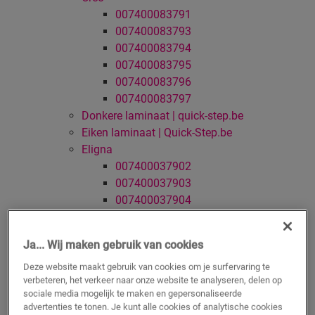
007400083791
007400083793
007400083794
007400083795
007400083796
007400083797
Donkere laminaat | quick-step.be
Eiken laminaat | Quick-Step.be
Eligna
007400037902
007400037903
007400037904
007400037905
007400037907
Ja... Wij maken gebruik van cookies
007400037911
007400037917
Deze website maakt gebruik van cookies om je surfervaring te
verbeteren, het verkeer naar onze website te analyseren, delen op
007400037919
sociale media mogelijk te maken en gepersonaliseerde
007400040237
advertenties te tonen. Je kunt alle cookies of analytische cookies