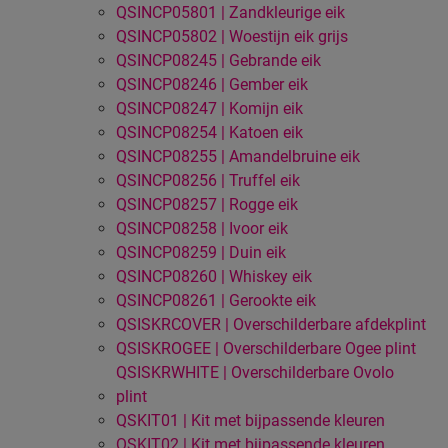
QSINCP05801 | Zandkleurige eik
QSINCP05802 | Woestijn eik grijs
QSINCP08245 | Gebrande eik
QSINCP08246 | Gember eik
QSINCP08247 | Komijn eik
QSINCP08254 | Katoen eik
QSINCP08255 | Amandelbruine eik
QSINCP08256 | Truffel eik
QSINCP08257 | Rogge eik
QSINCP08258 | Ivoor eik
QSINCP08259 | Duin eik
QSINCP08260 | Whiskey eik
QSINCP08261 | Gerookte eik
QSISKRCOVER | Overschilderbare afdekplint
QSISKROGEE | Overschilderbare Ogee plint
QSISKRWHITE | Overschilderbare Ovolo
plint
QSKIT01 | Kit met bijpassende kleuren
QSKIT02 | Kit met bijpassende kleuren