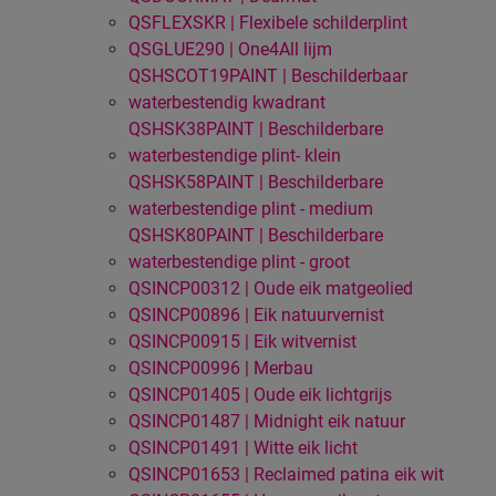
QSFLEXSKR | Flexibele schilderplint
QSGLUE290 | One4All lijm
QSHSCOT19PAINT | Beschilderbaar
waterbestendig kwadrant
QSHSK38PAINT | Beschilderbare
waterbestendige plint- klein
QSHSK58PAINT | Beschilderbare
waterbestendige plint - medium
QSHSK80PAINT | Beschilderbare
waterbestendige plint - groot
QSINCP00312 | Oude eik matgeolied
QSINCP00896 | Eik natuurvernist
QSINCP00915 | Eik witvernist
QSINCP00996 | Merbau
QSINCP01405 | Oude eik lichtgrijs
QSINCP01487 | Midnight eik natuur
QSINCP01491 | Witte eik licht
QSINCP01653 | Reclaimed patina eik wit