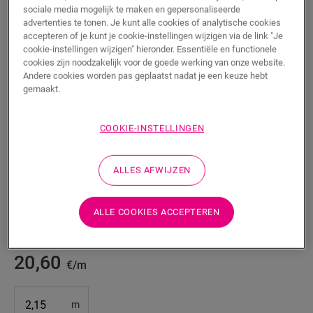
sociale media mogelijk te maken en gepersonaliseerde
advertenties te tonen. Je kunt alle cookies of analytische cookies
accepteren of je kunt je cookie-instellingen wijzigen via de link "Je
cookie-instellingen wijzigen" hieronder. Essentiële en functionele
cookies zijn noodzakelijk voor de goede werking van onze website.
Andere cookies worden pas geplaatst nadat je een keuze hebt
gemaakt.
COOKIE-INSTELLINGEN
Incizo aluminium onderprofiel voor
trappen
ALLES AFWIJZEN
ACCESSOIRES VOOR LAMINAAT
ALUMINIUM INCIZO-ONDERPROFIEL VOOR TRAPPEN
NEINCPBASE7
ALLE COOKIES ACCEPTEREN
Mooie afwerking
Voor je laminaatvloer
20,60
€/m
m