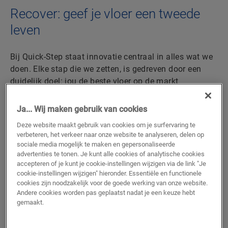
Recover: geef je vloer een tweede
leven
Bij Quick-Step staat innovatie centraal in alles wat we
doen. Elke stap die we zetten, is gedreven door een
duidelijk doel: jou de beste vloer op de markt
aanbieden. Met een trotse geschiedenis van
baanbrekende vloeroplossingen blijven we de lat hoger
Ja... Wij maken gebruik van cookies
leggen op het vlak van design, prestaties en
Deze website maakt gebruik van cookies om je surfervaring te
duurzaamheid.
verbeteren, het verkeer naar onze website te analyseren, delen op
sociale media mogelijk te maken en gepersonaliseerde
Met ons Recover-programma brengen we het ‘floor to
advertenties te tonen. Je kunt alle cookies of analytische cookies
floor’-principe tot leven: we halen oude vloeren op,
accepteren of je kunt je cookie-instellingen wijzigen via de link "Je
verwerken ze tot nieuwe grondstoffen, en maken er
cookie-instellingen wijzigen" hieronder. Essentiële en functionele
cookies zijn noodzakelijk voor de goede werking van onze website.
opnieuw duurzame Quick-Step vloeren van. Onze
Andere cookies worden pas geplaatst nadat je een keuze hebt
toewijding aan innovatie en duurzaamheid zorgt
gemaakt.
ervoor dat jij met een gerust hart kunt kiezen voor een
vloer die niet alleen mooi en sterk is, maar ook goed is