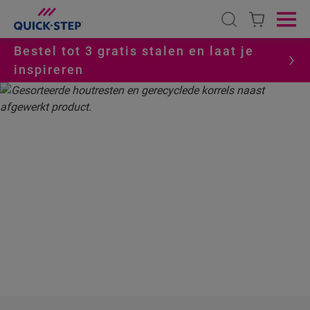
Open search
Ope
Bestel tot 3 gratis stalen en laat je
inspireren
HOME
RECOVER – FLOOR TO FLOOR, DUURZAAM EN CIRCULAIR
RECOVER
FLOOR TO FLOOR:
DUURZAAM EN CIRCULAIR