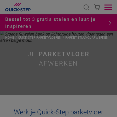
Open search
Ope
Bestel tot 3 gratis stalen en laat je
inspireren
HOME
QUICK-STEP PARKETVLOEREN
PARKET STIJLVOL AFWERKEN
JE
PARKETVLOER
AFWERKEN
Werk je Quick-Step parketvloer