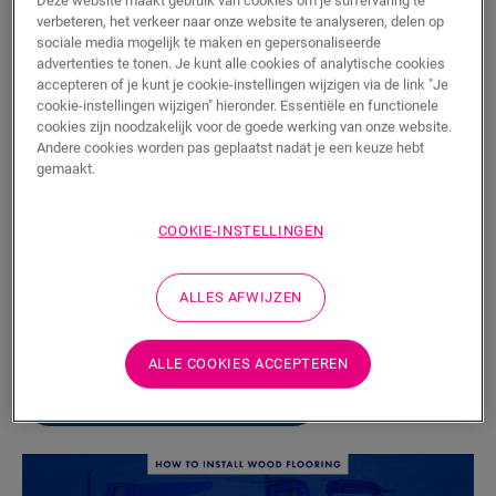
de passende planken voor je vloer uitgekozen hebt, ga
verbeteren, het verkeer naar onze website te analyseren, delen op
je als volgt te werk:
sociale media mogelijk te maken en gepersonaliseerde
advertenties te tonen. Je kunt alle cookies of analytische cookies
Meet eerst de lengte van je muren van hoek tot
accepteren of je kunt je cookie-instellingen wijzigen via de link "Je
hoek.
cookie-instellingen wijzigen" hieronder. Essentiële en functionele
cookies zijn noodzakelijk voor de goede werking van onze website.
Gebruik een cirkelzaag om de plinten in de juiste
Andere cookies worden pas geplaatst nadat je een keuze hebt
hoek te zagen.
gemaakt.
Breng de lijm op elke plint aan in een gelijkmatige
laag en druk vervolgens stevig op zijn plaats.
COOKIE-INSTELLINGEN
Breng nu de
Foamstrip
en
Hydrokit
aan voor een
volledig waterdichte afwerking.
ALLES AFWIJZEN
Meer info over het plaatsen van plinten op een parketvloer
ALLE COOKIES ACCEPTEREN
ONTDEK ALLE PLINTEN