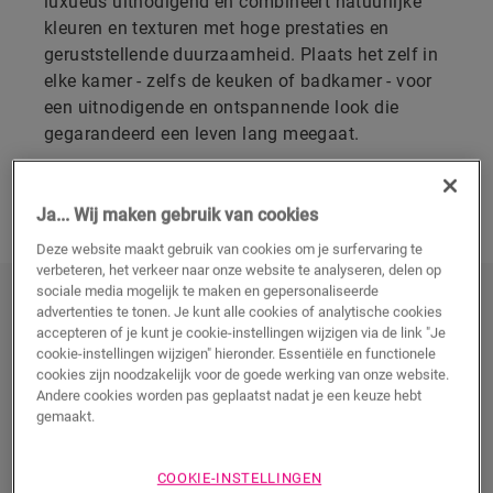
luxueus uitnodigend en combineert natuurlijke
kleuren en texturen met hoge prestaties en
geruststellende duurzaamheid. Plaats het zelf in
elke kamer - zelfs de keuken of badkamer - voor
een uitnodigende en ontspannende look die
gegarandeerd een leven lang meegaat.
ONTDEK ONZE COLLECTIE WIT
PARKET
Ja... Wij maken gebruik van cookies
Deze website maakt gebruik van cookies om je surfervaring te
verbeteren, het verkeer naar onze website te analyseren, delen op
sociale media mogelijk te maken en gepersonaliseerde
Ontdek onze collectie wit parket
advertenties te tonen. Je kunt alle cookies of analytische cookies
accepteren of je kunt je cookie-instellingen wijzigen via de link "Je
cookie-instellingen wijzigen" hieronder. Essentiële en functionele
cookies zijn noodzakelijk voor de goede werking van onze website.
Andere cookies worden pas geplaatst nadat je een keuze hebt
gemaakt.
COOKIE-INSTELLINGEN