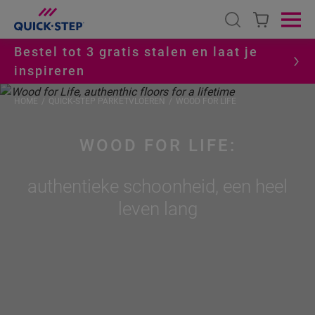
Open search
Ope
Bestel tot 3 gratis stalen en laat je
inspireren
HOME
QUICK-STEP PARKETVLOEREN
WOOD FOR LIFE
WOOD FOR LIFE:
authentieke schoonheid, een heel
leven lang