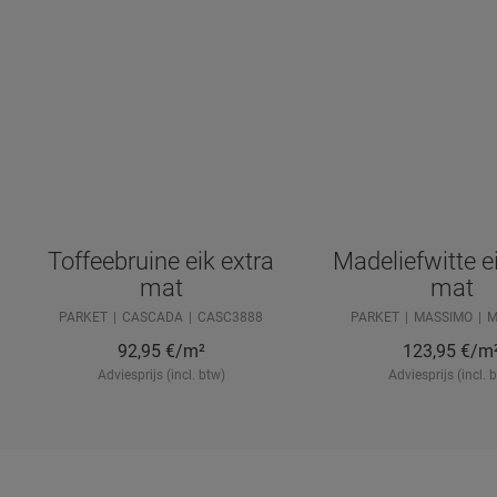
Toffeebruine eik extra
Madeliefwitte e
mat
mat
PARKET
CASCADA
CASC3888
PARKET
MASSIMO
M
92,95
€/m²
123,95
€/m
Adviesprijs (incl. btw)
Adviesprijs (incl. 