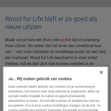
Wood for Life blijft er zo goed als
nieuw uitzien
Maak van je huis een thuis met
parket
dat er jarenlang
mooi uitziet. We weten dat het leven een smeerboel kan
zijn – van vuile schoenen en modderige poten tot een bad
dat overloopt. Wood for Life beschermt je vloer zodat
vlekken, vuil en stof zich niet kunnen nestelen in de
voegen en randen. Dit betekent dat het parket van Quick-
Step gemakkelijk te onderhouden, zeer slijtvast en
Ja... Wij maken gebruik van cookies
extreem bestand is tegen krassen, schokken en dagelijkse
Deze website maakt gebruik van cookies om je surfervaring te
slijtage.
verbeteren, het verkeer naar onze website te analyseren, delen op
sociale media mogelijk te maken en gepersonaliseerde
ONTDEK ALLE VLOEREN MET WOOD FOR
advertenties te tonen. Je kunt alle cookies of analytische cookies
LIFE
accepteren of je kunt je cookie-instellingen wijzigen via de link "Je
cookie-instellingen wijzigen" hieronder. Essentiële en functionele