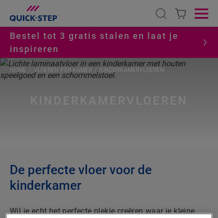
Open search
Ope
Bestel tot 3 gratis stalen en laat je
inspireren
HOME
VLOEREN PER KAMER
KINDERKAMERVLOEREN
KINDERKAMERVLOEREN
De perfecte vloer voor de
kinderkamer
Wil je echt het perfecte plekje creëren waar je kleine