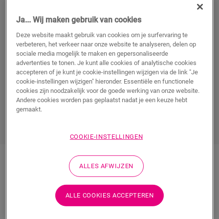
hartendief kan slapen, rondkruipen en spelen? Een
knus bedje, leuke posters aan de muren, de warme
Ja... Wij maken gebruik van cookies
gloed van een nachtlampje, een donzig zachte
Deze website maakt gebruik van cookies om je surfervaring te
speelmat op de vloer ... Richt de kamer in zodat ze tot
verbeteren, het verkeer naar onze website te analyseren, delen op
de verbeelding spreekt en bevorderlijk is om in te
sociale media mogelijk te maken en gepersonaliseerde
slapen.
Alleen het beste is goed genoeg
voor jouw
advertenties te tonen. Je kunt alle cookies of analytische cookies
accepteren of je kunt je cookie-instellingen wijzigen via de link "Je
baby. Tijd om vloerbekleding te kiezen die aan alle
cookie-instellingen wijzigen" hieronder. Essentiële en functionele
eisen voldoet!
cookies zijn noodzakelijk voor de goede werking van onze website.
Andere cookies worden pas geplaatst nadat je een keuze hebt
gemaakt.
ONTDEK ALLE KINDERKAMERVLOEREN
COOKIE-INSTELLINGEN
ALLES AFWIJZEN
ALLE COOKIES ACCEPTEREN
Laminaat voor de kinderkamer