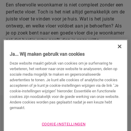
Een sfeervolle woonkamer is niet compleet zonder een
perfecte vloer. Toch is het niet altijd gemakkelijk om de
juiste vloer te vinden voor je huis. Wat is het juiste
ontwerp, en welke vloer voldoet aan je behoeften? Als
je op zoek bent naar een goede vloer die je woonkamer
net dat beetje extra geeft, dan is onze witte
laminaatvloer alles wat je nodig hebt. Bekijk het
volledige aanbod en kies de vloer die jij het mooist
Ja... Wij maken gebruik van cookies
vindt.
Deze website maakt gebruik van cookies om je surfervaring te
verbeteren, het verkeer naar onze website te analyseren, delen op
sociale media mogelijk te maken en gepersonaliseerde
ONTDEK ONZE WITTE LAMINAATVLOEREN
advertenties te tonen. Je kunt alle cookies of analytische cookies
accepteren of je kunt je cookie-instellingen wijzigen via de link "Je
cookie-instellingen wijzigen" hieronder. Essentiële en functionele
cookies zijn noodzakelijk voor de goede werking van onze website.
Andere cookies worden pas geplaatst nadat je een keuze hebt
Ontdek onze witte laminaatvloeren
gemaakt.
COOKIE-INSTELLINGEN