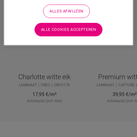
ALLES AFWIJZEN
ALLE COOKIES ACCEPTEREN
Charlotte witte eik
Premium witt
LAMINAAT
CREO
CRH3178
LAMINAAT
CAPTURE
17,95
€/m²
39,95
€/m²
Adviesprijs (incl. btw)
Adviesprijs (incl. 