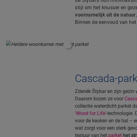
de Štybars hun minimalisti
stijl om het knusser en gez
voornamelijk uit de natuur
Binnen de eenvoud van het 
#ShoppableInfoHotspot#
Cascada-park
Zdeněk Štybar en zijn gezin 
Daarom kozen ze voor
Casc
collectie waterdicht parket 
'Wood for Life'
-technologie. 
voor de keuken en de hal – e
wat zorgt voor een sterk gevo
textuur van het
parket
het st