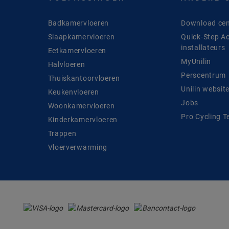
Badkamervloeren
Download cen
Slaapkamervloeren
Quick-Step A
installateurs
Eetkamervloeren
MyUnilin
Halvloeren
Perscentrum
Thuiskantoorvloeren
Unilin websit
Keukenvloeren
Jobs
Woonkamervloeren
Pro Cycling 
Kinderkamervloeren
Trappen
Vloerverwarming