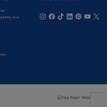
ter
cademy voor
e
Team
België