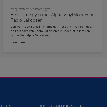
#vinyl
#referenties
#home gym
Een home gym met Alpha Vinyl-vloer voor
Fabio Jakobsen
Een warme en huiselijke home gym? Laat je inspireren door
de pain cave van Fabio Jakobsen die uitgerust is met een
Quick-Step Alpha Vinyl-vloer.
Lees meer
SITES
VOLG QUICK-STEP