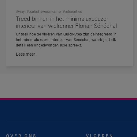
#vinyl
#parket
#woonkamer
#referenties
Treed binnen in het minimaluxueuze
interieur van wielrenner Florian Sénéchal
Ontdek hoe de vloeren van Quick-Step zijn geïntegreerd in
het minimaluxueze interieur van Sénéchal, waarbij uit elk
detail een ongedwongen luxe spreekt.
Lees meer
OVER ONS
VLOEREN