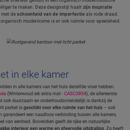
sche interieur gehuld in een organisch modernistische
elliger te maken. Deze designstijl haalt
zijn inspiratie
, met de
schoonheid van de imperfectie
als rode draad.
organisch modernisme is er ook ruimte voor speelsheid.
et in elke kamer
wilden in alle kamers van het huis dezelfde vloer hebben.
ada
(Winterwoud eik extra mat -
CASC3854
), de allereerste
dat ook duurzaam en onderhoudsvriendelijk is dankzij de
Dit parket is
geschikt voor elke ruimte van het huis
– ook
n garandeert een naadloze verbinding tussen alle kamers,
el van eenheid. Bovendien geeft de rijke en natuurlijke
rakke interieur een warme en sfeervolle uitstraling
. Zo heeft