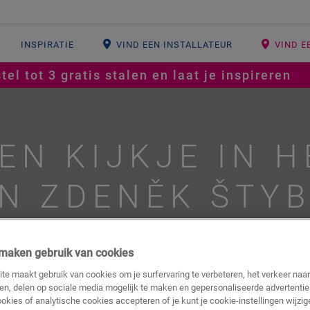
INSPIRATIE
VIND EEN INSTALLATEUR
VIND E
tel tot 3 gratis stalen en laat je inspireren
EN KIJKJE IN H
N ZDENĚK ŠTY
j maken gebruik van cookies
#parket
#referenties
#woonkamer
#keuken
te maakt gebruik van cookies om je surfervaring te verbeteren, het verkeer naa
ren, delen op sociale media mogelijk te maken en gepersonaliseerde advertentie
ookies of analytische cookies accepteren of je kunt je cookie-instellingen wijzige