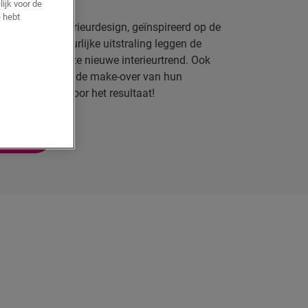
lijk voor de
 hebt
ld van het interieurdesign, geïnspireerd op de
oor hun natuurlijke uitstraling leggen de
 basis voor deze nieuwe interieurtrend. Ook
lden dit vast bij de make-over van hun
t je inspireren door het resultaat!
REN