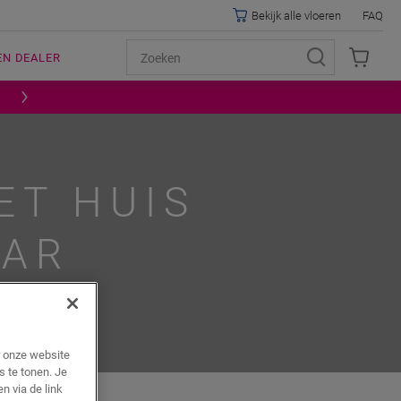
Bekijk alle vloeren
FAQ
EN DEALER
ET HUIS
BAR
r onze website
s te tonen. Je
n via de link