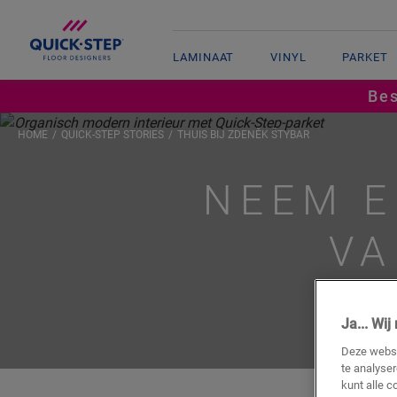
LAMINAAT
VINYL
PARKET
Bes
HOME
QUICK-STEP STORIES
THUIS BIJ ZDENĚK ŠTYBAR
NEEM E
VA
Ja... Wi
Deze websi
te analyse
kunt alle c