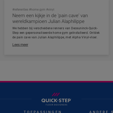
#referenties
#home gym
#vinyl
Neem een kijkje in de 'pain cave' van
wereldkampioen Julian Alaphilippe
We hebben bij verscheidene renners van Deceuninck-Quick-
Step een gepersonaliseerde home gym geïnstalleerd. Ontdek
de pain cave van Julian Alaphilippe, met Alpha Vinyl-vloer.
Lees meer
TOEPASSINGEN
ANDERE 