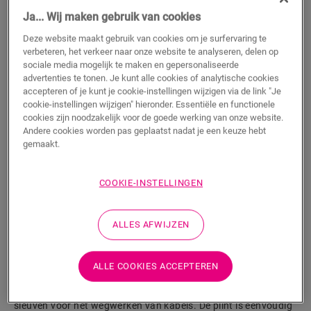
Ja... Wij maken gebruik van cookies
m
Deze website maakt gebruik van cookies om je surfervaring te
verbeteren, het verkeer naar onze website te analyseren, delen op
sociale media mogelijk te maken en gepersonaliseerde
TOEVOEGEN AAN WINKELMANDJE
advertenties te tonen. Je kunt alle cookies of analytische cookies
accepteren of je kunt je cookie-instellingen wijzigen via de link "Je
cookie-instellingen wijzigen" hieronder. Essentiële en functionele
cookies zijn noodzakelijk voor de goede werking van onze website.
Andere cookies worden pas geplaatst nadat je een keuze hebt
Wil je dit accessoire graag in het echt zien?
gemaakt.
Bezoek het dichtstbijzijnde verkooppunt
COOKIE-INSTELLINGEN
ALLES AFWIJZEN
Productkenmerken
ALLE COOKIES ACCEPTEREN
Dit is een hoge, rechte plint die perfect past bij de kleur van
jouw vloer. Hij is aan de achterkant voorzien van handige
sleuven voor het wegwerken van kabels. De plint is eenvoudig