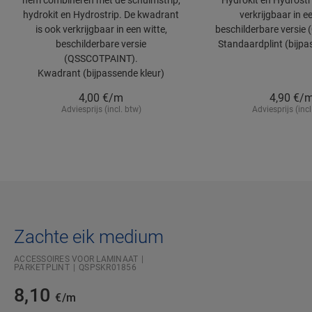
hem combineren met de schuimstrip,
Hydrokit en Hydrostri
hydrokit en Hydrostrip. De kwadrant
verkrijgbaar in ee
is ook verkrijgbaar in een witte,
beschilderbare versie
beschilderbare versie
Standaardplint (bijpa
(QSSCOTPAINT).
Kwadrant (bijpassende kleur)
4,00
€/m
4,90
€/
Adviesprijs (incl. btw)
Adviesprijs (incl
Zachte eik medium
ACCESSOIRES VOOR LAMINAAT
PARKETPLINT
QSPSKR01856
8,10
€/m