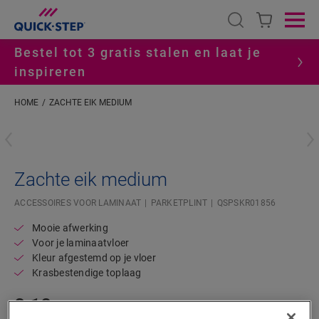
Open search
Ope
Bestel tot 3 gratis stalen en laat je
inspireren
HOME
ZACHTE EIK MEDIUM
#S
Zachte eik medium
ACCESSOIRES VOOR LAMINAAT
PARKETPLINT
QSPSKR01856
Mooie afwerking
Voor je laminaatvloer
Kleur afgestemd op je vloer
Krasbestendige toplaag
8,10
€/m