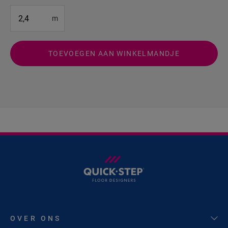
#SR Surface Input#
m
TOEVOEGEN AAN WINKELMANDJE
OVER ONS