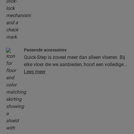
Passende accessoires
Quick-Step is zoveel meer dan alleen vloeren. Bij
elke vloer die we aanbieden, hoort een volledige
collectie accessoires, inclusief ondervloeren,
Lees meer
afwerkingsprofielen en plinten die perfect bij de
kleur van je vloer passen.