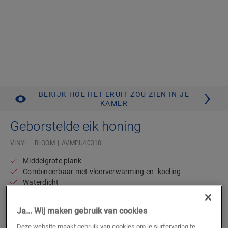
BEKIJK HOE HET ERUIT ZOU ZIEN IN JE
KAMER
Geborstelde eik honing
VINYL
BLOOM
AVMPU40318
Middelgrote plank
Combineerbaar met vloerverwarming en -koeling
Waterdicht
Levenslange garantie voor residentieel gebruik
Geïntegreerde ondervloer
Ja... Wij maken gebruik van cookies
57,95
Deze website maakt gebruik van cookies om je surfervaring te