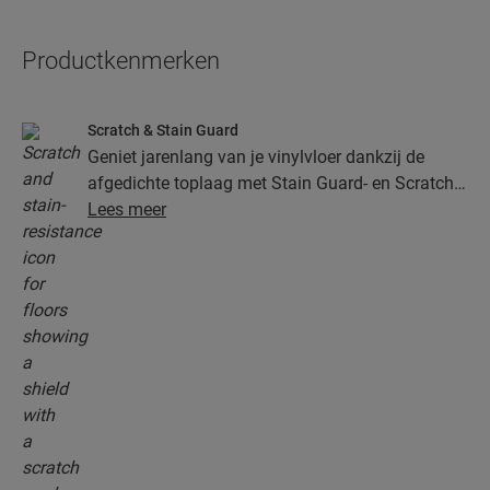
Productkenmerken
Scratch & Stain Guard
Geniet jarenlang van je vinylvloer dankzij de
afgedichte toplaag met Stain Guard- en Scratch
Guard-technologie. Deze laag biedt superieure
Lees meer
bescherming tegen krassen, vlekken, vuil en
slijtplekken.