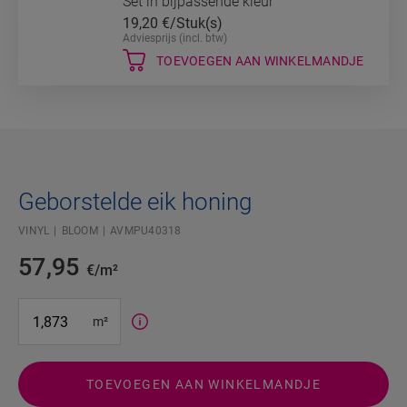
Set in bijpassende kleur
19,20
€/Stuk(s)
Adviesprijs (incl. btw)
TOEVOEGEN AAN WINKELMANDJE
Geborstelde eik honing
VINYL
BLOOM
AVMPU40318
57,95
€/m²
#SR Surface Input#
m²
TOEVOEGEN AAN WINKELMANDJE