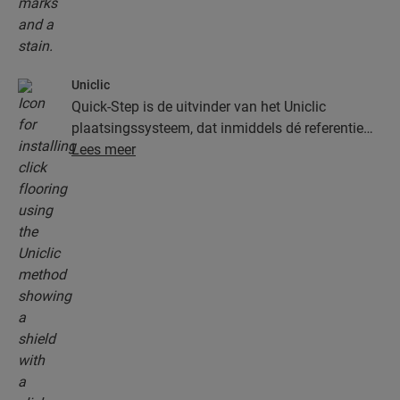
Uniclic
Quick-Step is de uitvinder van het Uniclic
plaatsingssysteem, dat inmiddels dé referentie
onder de kliksystemen is. Gebruik het
Lees meer
revolutionaire en gepatenteerde kliksysteem om
je planken moeiteloos in elkaar te klikken.