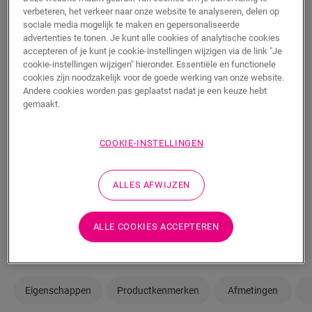
€/m²
verbeteren, het verkeer naar onze website te analyseren, delen op
sociale media mogelijk te maken en gepersonaliseerde
advertenties te tonen. Je kunt alle cookies of analytische cookies
m²
accepteren of je kunt je cookie-instellingen wijzigen via de link "Je
cookie-instellingen wijzigen" hieronder. Essentiële en functionele
cookies zijn noodzakelijk voor de goede werking van onze website.
TOEVOEGEN AAN WINKELMANDJE
Andere cookies worden pas geplaatst nadat je een keuze hebt
gemaakt.
COOKIE-INSTELLINGEN
Weet je niet zeker of deze vloer bij je stijl en
behoeften past?
ALLES AFWIJZEN
Bekijk hoe het eruit zou zien in je kamer
ALLE COOKIES ACCEPTEREN
Bestel een sample
Eigenschappen
Productkenmerken
Afmetingen