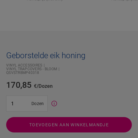
Geborstelde eik honing
VINYL ACCESSOIRES
VINYL TRAPCOVERS - BLOOM
QSVSTRBMP40318
170,85
€/Dozen
#SR Surface Input#
Dozen
TOEVOEGEN AAN WINKELMANDJE