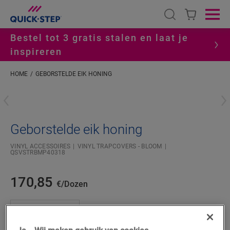
Open search
Ope
Bestel tot 3 gratis stalen en laat je
inspireren
HOME
GEBORSTELDE EIK HONING
#S
Geborstelde eik honing
VINYL ACCESSOIRES
VINYL TRAPCOVERS - BLOOM
QSVSTRBMP40318
170,85
€/Dozen
Dozen