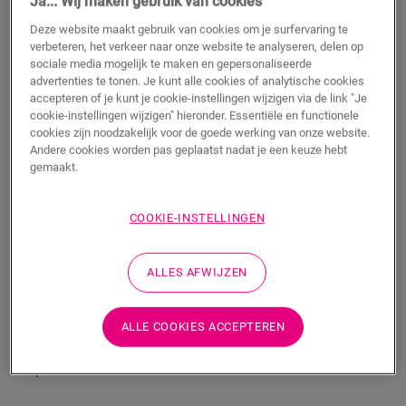
Ja... Wij maken gebruik van cookies
Deze website maakt gebruik van cookies om je surfervaring te
TOEVOEGEN AAN WINKELMANDJE
verbeteren, het verkeer naar onze website te analyseren, delen op
sociale media mogelijk te maken en gepersonaliseerde
advertenties te tonen. Je kunt alle cookies of analytische cookies
accepteren of je kunt je cookie-instellingen wijzigen via de link "Je
Wil je dit accessoire graag in het echt zien?
cookie-instellingen wijzigen" hieronder. Essentiële en functionele
cookies zijn noodzakelijk voor de goede werking van onze website.
Bezoek het dichtstbijzijnde verkooppunt
Andere cookies worden pas geplaatst nadat je een keuze hebt
gemaakt.
COOKIE-INSTELLINGEN
Productkenmerken
ALLES AFWIJZEN
Met deze duurzame Vinyl-trapbekleding voor Alpha Vinyl werk
je jouw trappen netjes af met een bolle trapneus. Hij is
ALLE COOKIES ACCEPTEREN
gemaakt van vloerplanken, dus de kleur van jouw trap past
perfect bij die van jouw vloer. Je plakt hem eenvoudig op jouw
trap met One4All Glue.