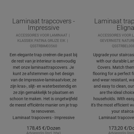
Laminaat trapcovers -
Laminaat trap
Impressive
Elign
ACCESSOIRES VOOR LAMINAAT
ACCESSOIRES VOOR 
KLASSIEK PATINA GRIJZE EIK
GEVERNISTE NATURE
QSSTRBIM03560
QSSTRBEL00
Een elegante trap creëren die past bij
Upgrade your staircase
de rest van je interieur is eenvoudig
with our durable Lam
met onze laminaattrapcovers. Je
Covers. Match them
kunt ze afstemmen op het design
flooring for a perfect f
van de Impressive-laminaatvloer, ze
and wear resistant, wa
zijn kras-, slijt- en waterbestendig en
and easy to clean, our
ze zijn gemakkelijk te plaatsen en
are the ideal choic
schoon te maken. Het is ongetwijfeld
households. With easy 
de meest efficiënte manier om je trap
it's the most efficient 
te renoveren.
your stairca
Laminaat trapcovers - Impressive
Laminaat trapcover
178,45
€/Dozen
173,20
€/D
Adviesprijs (incl. btw)
Adviesprijs (incl