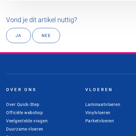
Vond je dit artikel nuttig?
JA
NEE
OVER ONS
VLOEREN
Over Quick-Step
Laminaatvloeren
Officiële webshop
Vinylvloeren
Veelgestelde vragen
Parketvloeren
Duurzame vloeren