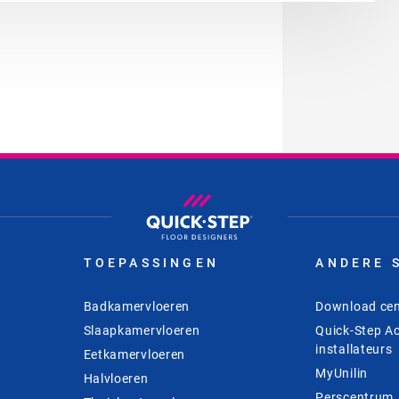
TOEPASSINGEN
ANDERE 
Badkamervloeren
Download cen
Slaapkamervloeren
Quick-Step A
installateurs
Eetkamervloeren
MyUnilin
Halvloeren
Perscentrum