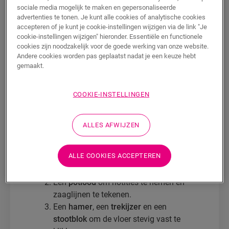
sociale media mogelijk te maken en gepersonaliseerde
advertenties te tonen. Je kunt alle cookies of analytische cookies
Het leggen van
laminaatvloeren
met het
accepteren of je kunt je cookie-instellingen wijzigen via de link "Je
eenvoudige kliksysteem van Quick-Step is
cookie-instellingen wijzigen" hieronder. Essentiële en functionele
simpel en vereist niet veel gereedschap.
cookies zijn noodzakelijk voor de goede werking van onze website.
Andere cookies worden pas geplaatst nadat je een keuze hebt
Om het werk echter soepel te laten
gemaakt.
verlopen, hebt u een paar essentiële items
nodig. Hier is een kort overzicht van alles
COOKIE-INSTELLINGEN
wat u nodig heeft om uw gloednieuwe
laminaatvloer te installeren.
ALLES AFWIJZEN
Een
lintmeter
om je kamer te meten en
ALLE COOKIES ACCEPTEREN
de lengte van de laminaatplanken te
bepalen.
Een
potlood
om notities te nemen en
zaaglijnen te tekenen.
Een
hamer
, een
trekijzer
en een
stootblok
om de vloer stevig vast te