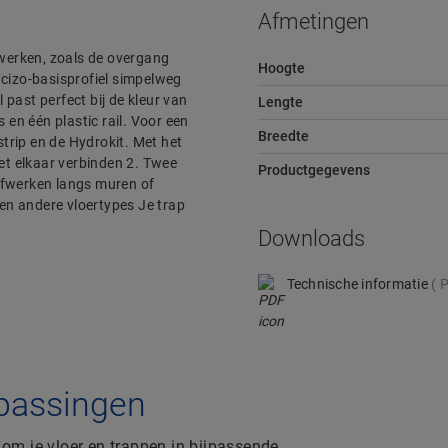
Afmetingen
 werken, zoals de overgang
Hoogte
ncizo-basisprofiel simpelweg
past perfect bij de kleur van
Lengte
 en één plastic rail. Voor een
Breedte
trip en de Hydrokit. Met het
met elkaar verbinden 2. Twee
Productgegevens
afwerken langs muren of
en andere vloertypes Je trap
Downloads
Technische informatie
P
oepassingen
om je vloer en trappen in bijpassende