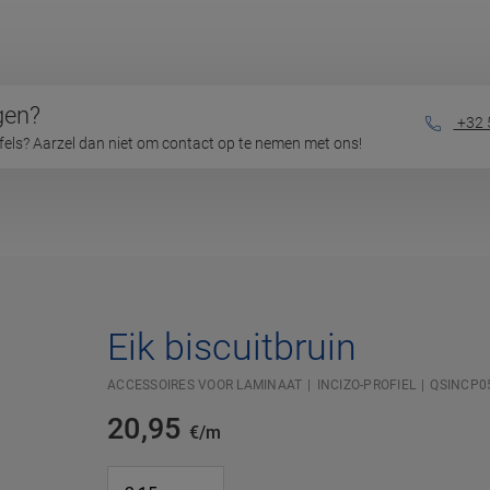
gen?
+32 
jfels? Aarzel dan niet om contact op te nemen met ons!
Eik biscuitbruin
ACCESSOIRES VOOR LAMINAAT
INCIZO-PROFIEL
QSINCP0
20,95
€/m
#SR Surface Input#