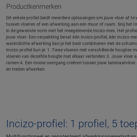
Productkenmerken
Dit enkele profiel biedt meerdere oplossingen om jouw vloer af te
tussen vloeren of een afwerking aan een muur of raam. Snij het I
in de gewenste vorm met het meegeleverde Incizo-mes. Het profiel 
jouw vloer. Een verpakking bevat één Incizo-profiel, één Incizo-mes
waterdichte afwerking kan je het best combineren met de schuims
Incizo-profiel kun je: 1. Twee vloeren met verschillende hoogtes 
vloeren van dezelfde hoogte met elkaar verbinden 3. Jouw vloer 
ramen 4. Een mooie overgang creëren tussen jouw laminaatvloer 
en treden afwerken
Incizo-profiel: 1 profiel, 5 t
Multifunctioneel en gepatenteerd afwerkingsgereedschap 