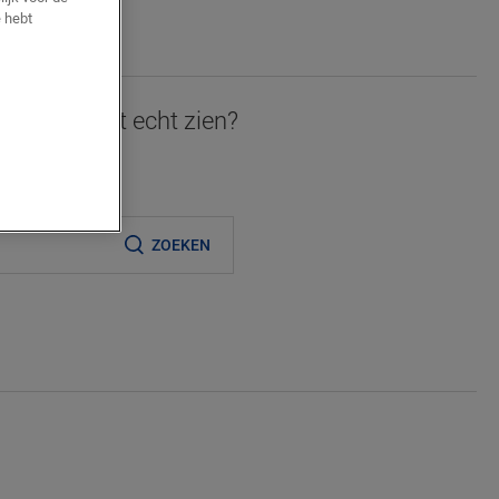
JE
 hebt
 graag in het echt zien?
ijnde verkooppunt
ZOEKEN