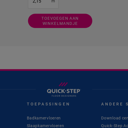
m
TOEVOEGEN AAN
WINKELMANDJE
TOEPASSINGEN
ANDERE 
Badkamervloeren
Download cen
Slaapkamervloeren
Quick-Step A