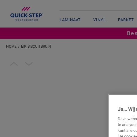
LAMINAAT
VINYL
PARKET
Bes
HOME
EIK BISCUITBRUIN
Open image in lightbox
Ja... Wi
Deze websi
te analyse
kunt alle c
"Je cookie-