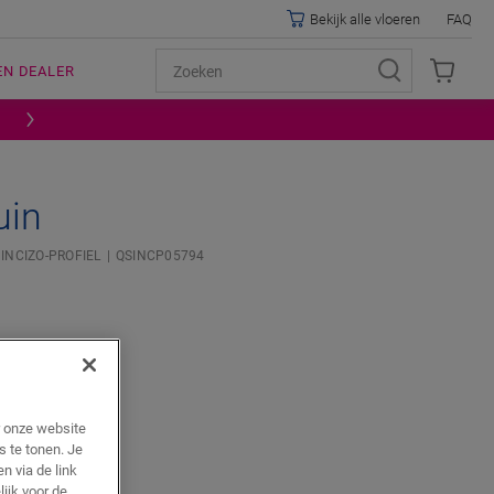
Bekijk alle vloeren
FAQ
EN DEALER
uin
INCIZO-PROFIEL
QSINCP05794
r onze website
s te tonen. Je
n via de link
AN
lijk voor de