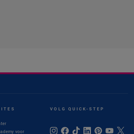
SITES
VOLG QUICK-STEP
ter
cademy voor