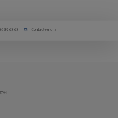
56 89 63 63
Contacteer ons
5794