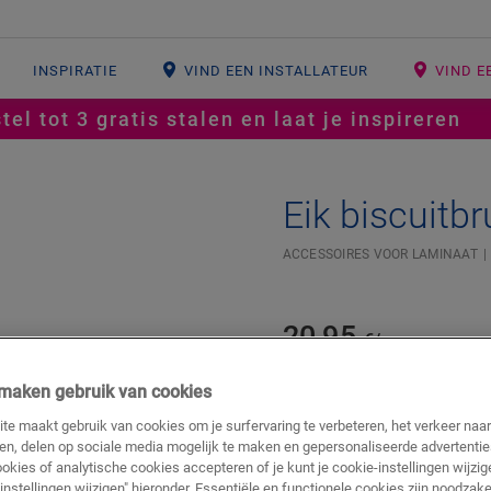
INSPIRATIE
VIND EEN INSTALLATEUR
VIND E
tel tot 3 gratis stalen en laat je inspireren
Eik biscuitbr
#SR Surface Input#
ACCESSOIRES VOOR LAMINAAT
20,95
€/m
j maken gebruik van cookies
m
te maakt gebruik van cookies om je surfervaring te verbeteren, het verkeer naa
ren, delen op sociale media mogelijk te maken en gepersonaliseerde advertentie
ookies of analytische cookies accepteren of je kunt je cookie-instellingen wijzige
TOEVOEGEN A
instellingen wijzigen" hieronder. Essentiële en functionele cookies zijn noodzake