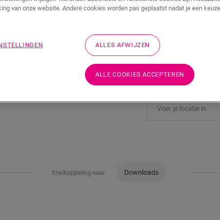
WINKELMAND
ing van onze website. Andere cookies worden pas geplaatst nadat je een keuze
INSTELLINGEN
ALLES AFWIJZEN
Wil je dit accessoire
ALLE COOKIES ACCEPTEREN
Bezoek het dichtstbijz
Downloads
Snelkoppeling naar