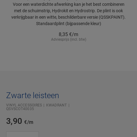
Voor een waterdichte afwerking kan je het best combineren
met de schuimstrip, Hydrokit en Hydrostrip. De plint is ook
verkrijgbaar in een witte, beschilderbare versie (QSSKPAINT).
Standaardplint (bijpassende kleur)
8,35
€/m
Adviesprijs (incl. btw)
Zwarte leisteen
VINYL ACCESSOIRES
KWADRANT
QSVSCOT40035
3,90
€/m
#SR Surface Input#