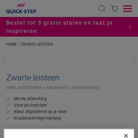
Open search
Ope
Bestel tot 3 gratis stalen en laat je
inspireren
HOME
ZWARTE LEISTEEN
#S
Zwarte leisteen
VINYL ACCESSOIRES
KWADRANT
QSVSCOT40035
Mooie afwerking
Voor je vinylvloer
Kleur afgestemd op je vloer
Krasbestendige toplaag
3,90
€/m