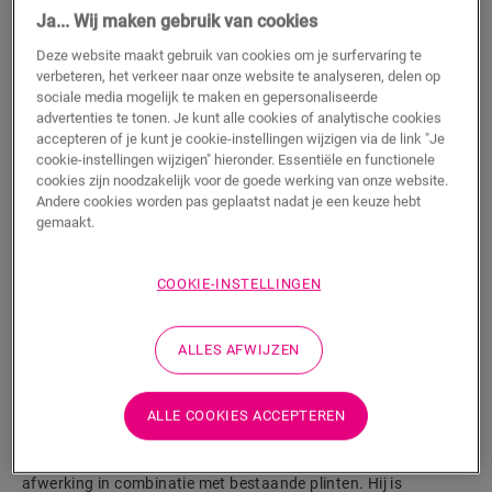
Ja... Wij maken gebruik van cookies
m
Deze website maakt gebruik van cookies om je surfervaring te
verbeteren, het verkeer naar onze website te analyseren, delen op
sociale media mogelijk te maken en gepersonaliseerde
advertenties te tonen. Je kunt alle cookies of analytische cookies
TOEVOEGEN AAN WINKELMANDJE
accepteren of je kunt je cookie-instellingen wijzigen via de link "Je
cookie-instellingen wijzigen" hieronder. Essentiële en functionele
cookies zijn noodzakelijk voor de goede werking van onze website.
Andere cookies worden pas geplaatst nadat je een keuze hebt
Wil je dit accessoire graag in het echt zien?
gemaakt.
Bezoek het dichtstbijzijnde verkooppunt
COOKIE-INSTELLINGEN
ALLES AFWIJZEN
Productkenmerken
ALLE COOKIES ACCEPTEREN
Dit kwadrant is een discrete plint die perfect past bij de kleur
van jouw vloer. Een kwadrant kan ook handig zijn als
afwerking in combinatie met bestaande plinten. Hij is