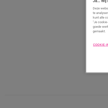
Ja... Wi
Deze websi
te analyse
kunt alle c
"Je cookie-
goede werk
gemaakt.
COOKIE-