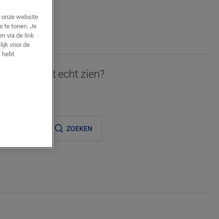
r onze website
AN
s te tonen. Je
JE
n via de link
lijk voor de
 hebt
 graag in het echt zien?
ijnde verkooppunt
ZOEKEN