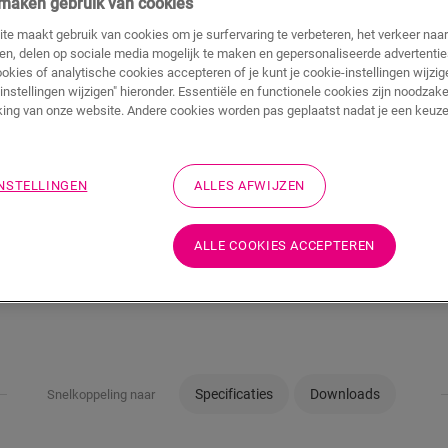
j maken gebruik van cookies
te maakt gebruik van cookies om je surfervaring te verbeteren, het verkeer naa
TOEVOEGEN A
ren, delen op sociale media mogelijk te maken en gepersonaliseerde advertentie
WINKELMAND
ookies of analytische cookies accepteren of je kunt je cookie-instellingen wijzige
instellingen wijzigen" hieronder. Essentiële en functionele cookies zijn noodzake
ing van onze website. Andere cookies worden pas geplaatst nadat je een keuze
Wil je dit accessoire
INSTELLINGEN
ALLES AFWIJZEN
Bezoek het dichtstbijz
ALLE COOKIES ACCEPTEREN
Specificaties
Downloads
Snelkoppeling naar