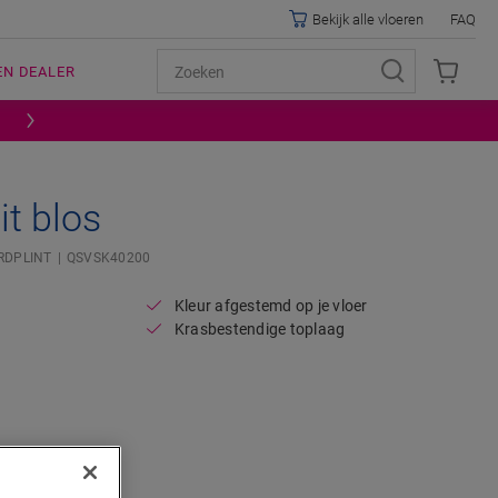
Bekijk alle vloeren
FAQ
EN DEALER
it blos
RDPLINT
QSVSK40200
Kleur afgestemd op je vloer
Krasbestendige toplaag