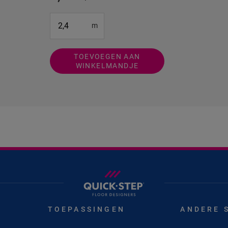
#SR Surface Input#
m
TOEVOEGEN AAN
WINKELMANDJE
TOEPASSINGEN
ANDERE 