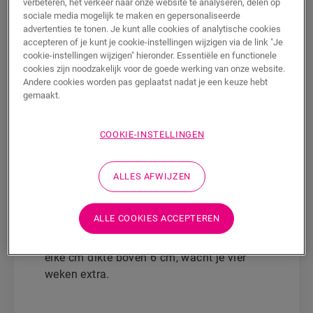
verbeteren, het verkeer naar onze website te analyseren, delen op
sociale media mogelijk te maken en gepersonaliseerde
advertenties te tonen. Je kunt alle cookies of analytische cookies
Vloeren van beton of chape hebben
accepteren of je kunt je cookie-instellingen wijzigen via de link "Je
voldoende tijd nodig om te drogen voor je
cookie-instellingen wijzigen" hieronder. Essentiële en functionele
er een Quick-Step parketvloer op kunt
cookies zijn noodzakelijk voor de goede werking van onze website.
plaatsen. Bij een
gelijmde plaatsing
is het
Andere cookies worden pas geplaatst nadat je een keuze hebt
gemaakt.
cruciaal dat het vochtgehalte van de chape
binnen de voorgeschreven limieten valt.
Controlemetingen met de CM methode zijn
COOKIE-INSTELLINGEN
sterk aanbevolen. Zorg dat je de
vochtigheid van de chape over de volledige
ALLES AFWIJZEN
dikte meet.
Voor een
zwevende plaatsing
is de
ALLE COOKIES ACCEPTEREN
vuistregel dat je tot 6 cm dikte van het
beton anderhalve week per cm wacht. Voor
elke cm dikte boven 6 cm, wacht je vier
weken extra.