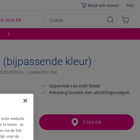
Bekijk alle vloeren
FAQ
EN DEALER
l (bijpassende kleur)
CIZO-PROFIEL
QSWINCP01354
Oppervlak van echt fineer
Rekening houden met uitzettingsvoegen
er
r onze website
ZOEKEN
s te tonen. Je
n via de link
lijk voor de