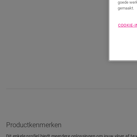
goede werk
gemaakt.
COOKIE-
Productkenmerken
Dit enkele profiel biedt meerdere oplossingen om jouw vloer af te