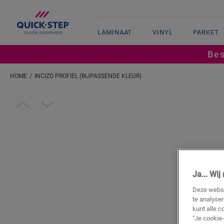
LAMINAAT
VINYL
PARKET
Bes
HOME
INCIZO PROFIEL (BIJPASSENDE KLEUR)
Voer je locatie in
Open image in lightbox
Ja... Wi
Deze websi
te analyse
kunt alle c
"Je cookie-