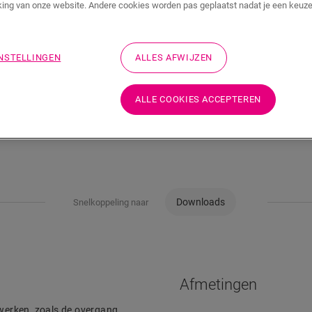
ing van onze website. Andere cookies worden pas geplaatst nadat je een keuze
Wil je dit accessoire
INSTELLINGEN
ALLES AFWIJZEN
Bezoek het dichtstbijz
ALLE COOKIES ACCEPTEREN
Downloads
Snelkoppeling naar
Afmetingen
 werken, zoals de overgang