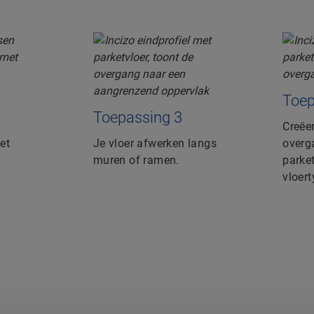
Toep
Toepassing 3
Creëe
et
Je vloer afwerken langs
overg
muren of ramen.
parke
vloert