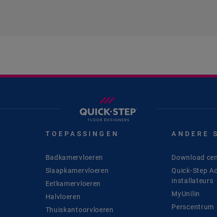
TOEPASSINGEN
ANDERE 
Badkamervloeren
Download cen
Slaapkamervloeren
Quick-Step A
installateurs
Eetkamervloeren
MyUnilin
Halvloeren
Perscentrum
Thuiskantoorvloeren