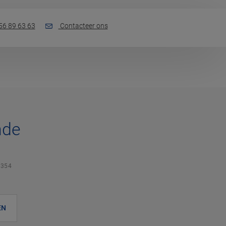
56 89 63 63
Contacteer ons
nde
354
EN