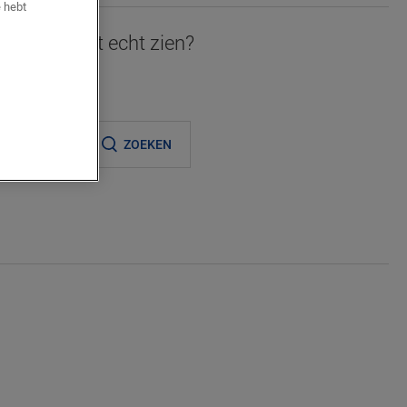
 hebt
 graag in het echt zien?
ijnde verkooppunt
ZOEKEN