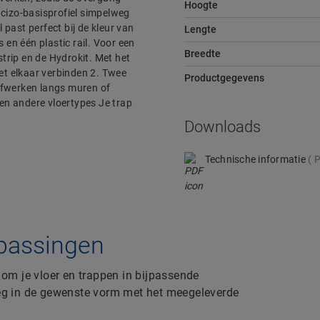
Hoogte
ncizo-basisprofiel simpelweg
past perfect bij de kleur van
Lengte
 en één plastic rail. Voor een
Breedte
trip en de Hydrokit. Met het
met elkaar verbinden 2. Twee
Productgegevens
afwerken langs muren of
en andere vloertypes Je trap
Downloads
Technische informatie
P
oepassingen
om je vloer en trappen in bijpassende
lweg in de gewenste vorm met het meegeleverde