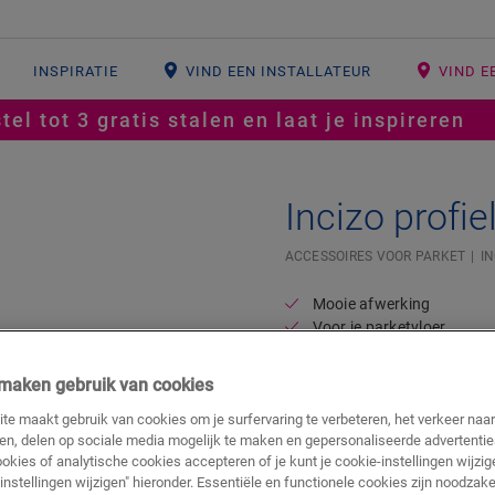
INSPIRATIE
VIND EEN INSTALLATEUR
VIND E
tel tot 3 gratis stalen en laat je inspireren
Incizo profie
ACCESSOIRES VOOR PARKET
IN
Mooie afwerking
Voor je parketvloer
Kleur afgestemd op je vlo
j maken gebruik van cookies
te maakt gebruik van cookies om je surfervaring te verbeteren, het verkeer naa
ren, delen op sociale media mogelijk te maken en gepersonaliseerde advertentie
ookies of analytische cookies accepteren of je kunt je cookie-instellingen wijzige
instellingen wijzigen" hieronder. Essentiële en functionele cookies zijn noodzake