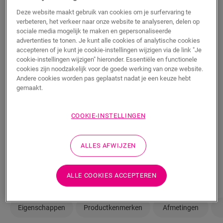
€/m²
Deze website maakt gebruik van cookies om je surfervaring te
verbeteren, het verkeer naar onze website te analyseren, delen op
m²
sociale media mogelijk te maken en gepersonaliseerde
advertenties te tonen. Je kunt alle cookies of analytische cookies
accepteren of je kunt je cookie-instellingen wijzigen via de link "Je
cookie-instellingen wijzigen" hieronder. Essentiële en functionele
TOEVOEGEN AAN WINKELMANDJE
cookies zijn noodzakelijk voor de goede werking van onze website.
Andere cookies worden pas geplaatst nadat je een keuze hebt
gemaakt.
Weet je niet zeker of deze vloer bij je stijl en
COOKIE-INSTELLINGEN
behoeften past?
ALLES AFWIJZEN
Bekijk hoe het eruit zou zien in je kamer
Bestel een sample
ALLE COOKIES ACCEPTEREN
Eigenschappen
Productkenmerken
Afmetingen