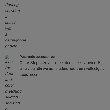
Onze visgraatvloer bestaat uit één ingenieus type
plank dat aan beide kanten klikt dankzij het
Unizip-systeem. Je hebt in een mum van tijd een
prachtige nieuwe visgraatvloer!
Passende accessoires
Quick-Step is zoveel meer dan alleen vloeren. Bij
elke vloer die we aanbieden, hoort een volledige
collectie accessoires, inclusief ondervloeren,
Lees meer
afwerkingsprofielen en plinten die perfect bij de
kleur van je vloer passen.