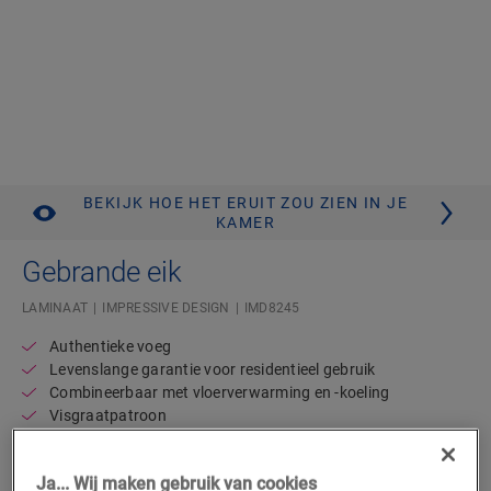
BEKIJK HOE HET ERUIT ZOU ZIEN IN JE
KAMER
Gebrande eik
LAMINAAT
IMPRESSIVE DESIGN
IMD8245
Authentieke voeg
Levenslange garantie voor residentieel gebruik
Combineerbaar met vloerverwarming en -koeling
Visgraatpatroon
Waterdicht
42,95
Ja... Wij maken gebruik van cookies