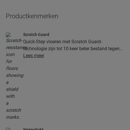
Productkenmerken
Scratch Guard
Quick-Step vloeren met Scratch Guard-
technologie zijn tot 10 keer beter bestand tegen
krassen dan vloeren zonder Scratch Guard.
Lees meer
Waterdicht