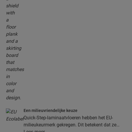
Een milieuvriendelijke keuze
Quick-Step-laminaatvloeren hebben het EU-
milieukeurmerk gekregen. Dit betekent dat ze
gemaakt zijn van ten minste 80% duurzaam
Lees meer