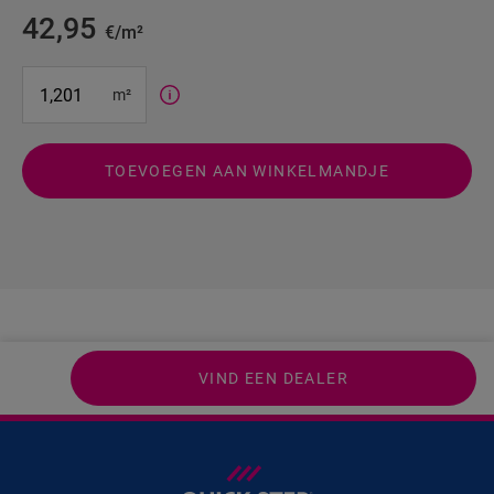
42,95
€/m²
#SR Surface Input#
m²
TOEVOEGEN AAN WINKELMANDJE
VIND EEN DEALER