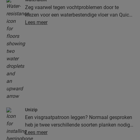
Zeg vaarwel tegen vochtproblemen door te
kiezen voor een waterbestendige vloer van Quick-
Step. Deze vloeren zien er niet alleen uitzonderlijk
Lees meer
stijlvol en natuurlijk uit, ze zijn ook nog eens
100% vochtbestendig, waardoor schoonmaken
gemakkelijker dan ooit verloopt!
Unizip
Een visgraatpatroon leggen? Normaal gesproken
heb je twee verschillende soorten planken nodig,
A en B, wat de plaatsing trager en moeilijker
Lees meer
maakt. Niet bij visgraatvloeren van Quick-Step.