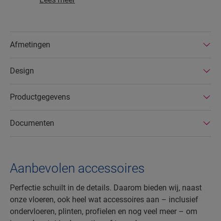
ontgonnen hout, dat gevaarlijke stoffen in hun
samenstelling vermeden worden en dat ze
geproduceerd worden in energiezuinige
Afmetingen
fabrieken. Bovendien hebben Quick-Step-
laminaatvloeren een zeer lange levensduur, een
Design
uitgebreide productgarantie en zijn ze
gemakkelijk te repareren en verwijderen.
Productgegevens
Documenten
Aanbevolen accessoires
Perfectie schuilt in de details. Daarom bieden wij, naast
onze vloeren, ook heel wat accessoires aan – inclusief
ondervloeren, plinten, profielen en nog veel meer – om