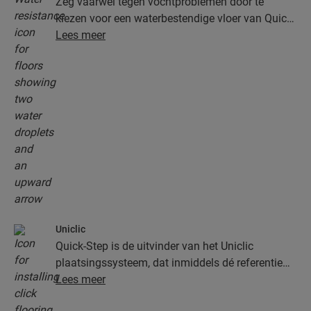
Zeg vaarwel tegen vochtproblemen door te
kiezen voor een waterbestendige vloer van Quick-
Step. Deze vloeren zien er niet alleen uitzonderlijk
Lees meer
stijlvol en natuurlijk uit, ze zijn ook nog eens
100% vochtbestendig, waardoor schoonmaken
gemakkelijker dan ooit verloopt!
Uniclic
Quick-Step is de uitvinder van het Uniclic
plaatsingssysteem, dat inmiddels dé referentie
onder de kliksystemen is. Gebruik het
Lees meer
revolutionaire en gepatenteerde kliksysteem om