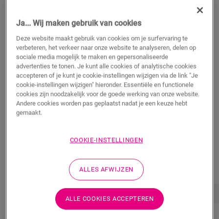
m²
Ja... Wij maken gebruik van cookies
Deze website maakt gebruik van cookies om je surfervaring te
verbeteren, het verkeer naar onze website te analyseren, delen op
TOEVOEGEN AAN WINKELMANDJE
sociale media mogelijk te maken en gepersonaliseerde
advertenties te tonen. Je kunt alle cookies of analytische cookies
accepteren of je kunt je cookie-instellingen wijzigen via de link "Je
cookie-instellingen wijzigen" hieronder. Essentiële en functionele
cookies zijn noodzakelijk voor de goede werking van onze website.
Weet je niet zeker of deze vloer bij je stijl en
Andere cookies worden pas geplaatst nadat je een keuze hebt
gemaakt.
behoeften past?
Bekijk hoe het eruit zou zien in je kamer
COOKIE-INSTELLINGEN
Bestel een sample
ALLES AFWIJZEN
Eigenschappen
Productkenmerken
Afmetingen
ALLE COOKIES ACCEPTEREN