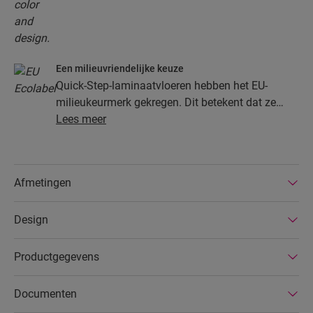
Een milieuvriendelijke keuze
Quick-Step-laminaatvloeren hebben het EU-
milieukeurmerk gekregen. Dit betekent dat ze
gemaakt zijn van ten minste 80% duurzaam
Lees meer
ontgonnen hout, dat gevaarlijke stoffen in hun
samenstelling vermeden worden en dat ze
geproduceerd worden in energiezuinige
Afmetingen
fabrieken. Bovendien hebben Quick-Step-
laminaatvloeren een zeer lange levensduur, een
Design
uitgebreide productgarantie en zijn ze
gemakkelijk te repareren en verwijderen.
Productgegevens
Documenten