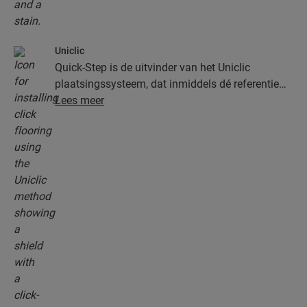
Uniclic
Quick-Step is de uitvinder van het Uniclic
plaatsingssysteem, dat inmiddels dé referentie
onder de kliksystemen is. Gebruik het
Lees meer
revolutionaire en gepatenteerde kliksysteem om
je planken moeiteloos in elkaar te klikken.