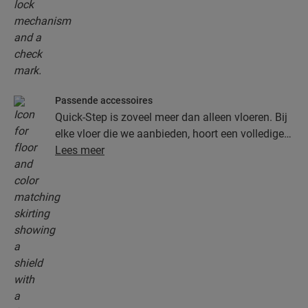
Passende accessoires
Quick-Step is zoveel meer dan alleen vloeren. Bij
elke vloer die we aanbieden, hoort een volledige
collectie accessoires, inclusief ondervloeren,
Lees meer
afwerkingsprofielen en plinten die perfect bij de
kleur van je vloer passen.