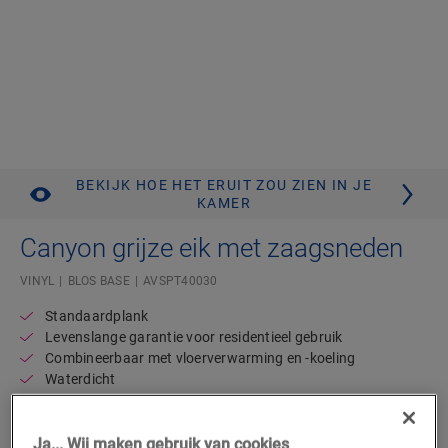
BEKIJK HOE HET ERUIT ZOU ZIEN IN JE
KAMER
Canyon grijze eik met zaagsneden
VINYL
BLOS BASE
AVSPT40030
Standaardplank
Levenslange garantie voor residentieel gebruik
Combineerbaar met vloerverwarming en -koeling
Waterdicht
43,95
€/m²
Ja... Wij maken gebruik van cookies