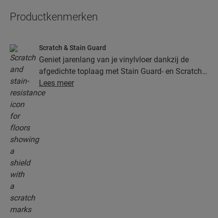
Productkenmerken
Scratch & Stain Guard
Geniet jarenlang van je vinylvloer dankzij de
afgedichte toplaag met Stain Guard- en Scratch
Guard-technologie. Deze laag biedt superieure
Lees meer
bescherming tegen krassen, vlekken, vuil en
slijtplekken.