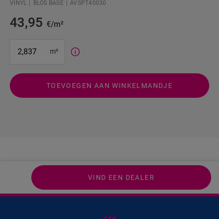
VINYL
BLOS BASE
AVSPT40030
43,95
€/m²
#SR Surface Input#
m²
TOEVOEGEN AAN WINKELMANDJE
VIND EEN DEALER