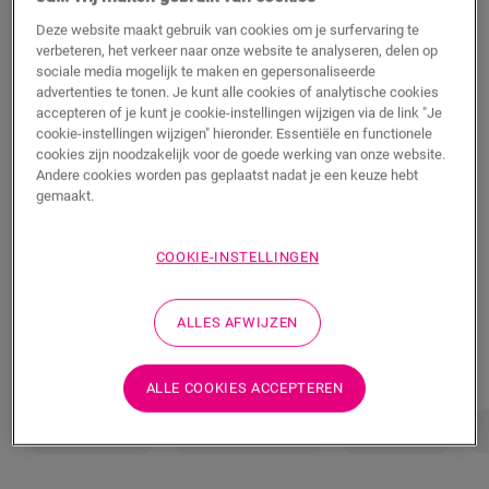
Deze website maakt gebruik van cookies om je surfervaring te
m²
verbeteren, het verkeer naar onze website te analyseren, delen op
sociale media mogelijk te maken en gepersonaliseerde
advertenties te tonen. Je kunt alle cookies of analytische cookies
accepteren of je kunt je cookie-instellingen wijzigen via de link "Je
TOEVOEGEN AAN WINKELMANDJE
cookie-instellingen wijzigen" hieronder. Essentiële en functionele
cookies zijn noodzakelijk voor de goede werking van onze website.
Andere cookies worden pas geplaatst nadat je een keuze hebt
gemaakt.
Weet je niet zeker of deze vloer bij je stijl en
behoeften past?
COOKIE-INSTELLINGEN
Bekijk hoe het eruit zou zien in je kamer
ALLES AFWIJZEN
Bestel een sample
ALLE COOKIES ACCEPTEREN
Eigenschappen
Productkenmerken
Afmetingen