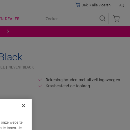
Bekijk alle vloeren
FAQ
EN DEALER
 Black
IEL
NEVENPBLACK
Rekening houden met uitzettingsvoegen
Krasbestendige toplaag
r onze website
s te tonen. Je