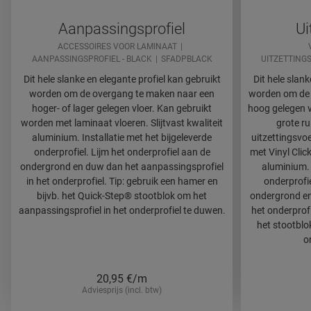
Aanpassingsprofiel
Ui
ACCESSOIRES VOOR LAMINAAT
AANPASSINGSPROFIEL - BLACK
SFADPBLACK
UITZETTINGS
Dit hele slanke en elegante profiel kan gebruikt
Dit hele slank
worden om de overgang te maken naar een
worden om de 
hoger- of lager gelegen vloer. Kan gebruikt
hoog gelegen vl
worden met laminaat vloeren. Slijtvast kwaliteit
grote r
aluminium. Installatie met het bijgeleverde
uitzettingsvo
onderprofiel. Lijm het onderprofiel aan de
met Vinyl Click
ondergrond en duw dan het aanpassingsprofiel
aluminium. 
in het onderprofiel. Tip: gebruik een hamer en
onderprofie
bijvb. het Quick-Step® stootblok om het
ondergrond en 
aanpassingsprofiel in het onderprofiel te duwen.
het onderprofi
het stootblok
o
20,95
€/m
Adviesprijs (incl. btw)