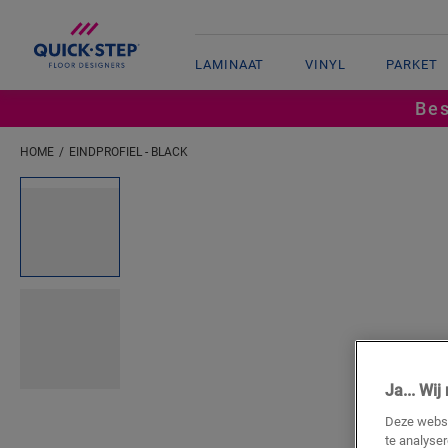
LAMINAAT
VINYL
PARKET
Bes
HOME
EINDPROFIEL - BLACK
Open image in lightbox
Ja... Wi
Deze websi
te analyse