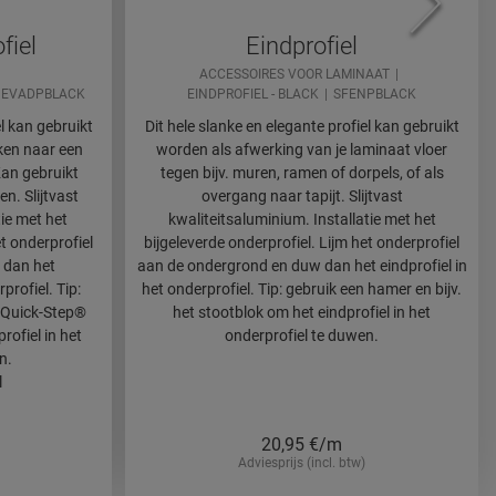
fiel
Eindprofiel
ACCESSOIRES VOOR LAMINAAT
EVADPBLACK
EINDPROFIEL - BLACK
SFENPBLACK
el kan gebruikt
Dit hele slanke en elegante profiel kan gebruikt
en naar een
worden als afwerking van je laminaat vloer
Kan gebruikt
tegen bijv. muren, ramen of dorpels, of als
en. Slijtvast
overgang naar tapijt. Slijtvast
tie met het
kwaliteitsaluminium. Installatie met het
et onderprofiel
bijgeleverde onderprofiel. Lijm het onderprofiel
 dan het
aan de ondergrond en duw dan het eindprofiel in
profiel. Tip:
het onderprofiel. Tip: gebruik een hamer en bijv.
t Quick-Step®
het stootblok om het eindprofiel in het
ofiel in het
onderprofiel te duwen.
n.
l
20,95
€/m
Adviesprijs (incl. btw)