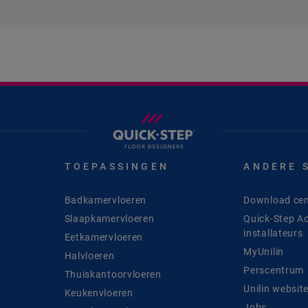
TOEPASSINGEN
ANDERE 
Badkamervloeren
Download cen
Slaapkamervloeren
Quick-Step A
installateurs
Eetkamervloeren
MyUnilin
Halvloeren
Perscentrum
Thuiskantoorvloeren
Unilin websit
Keukenvloeren
Jobs