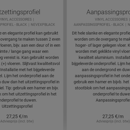
tzettingsprofiel
Aanpassingspro
VINYL ACCESSOIRES
VINYL ACCESSOIRES
PROFIEL - BLACK
NEVEXPBLACK
AANPASSINGSPROFIEL - BLACK
N
e en elegante profiel kan gebruikt
Dit hele slanke en elegante profi
overgang te maken tussen 2 even
worden om de overgang te mak
oeren, bijv. aan een deur of in een
hoger- of lager gelegen vloer. 
uimte / lange gang waar een
worden met geklikte vinyl vloer
eg vereist is. Kan gebruikt worden
kwaliteit aluminium. Installa
 (+) vloeren. Slijtvast kwaliteitsvol
bijgeleverde onderprofiel. Lijm h
Installatie met het bijgeleverde
aan de ondergrond en duw
l. Lijm het onderprofiel aan de
aanpassingsprofiel in het onder
duw dan het uitzettingsprofiel in
gebruik een hamer en bijvb. he
el. Tip: gebruik een hamer en bijv.
stootblok om het aanpassingspr
 om het uitzettingsprofiel in het
onderprofiel te duwe
nderprofiel te duwen.
Aanpassingsprofie
Uitzettingsprofiel
27,25
€/m
27,25
€/m
Adviesprijs (incl. btw)
Adviesprijs (incl. btw)