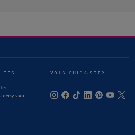
SITES
VOLG QUICK-STEP
ter
cademy voor
e