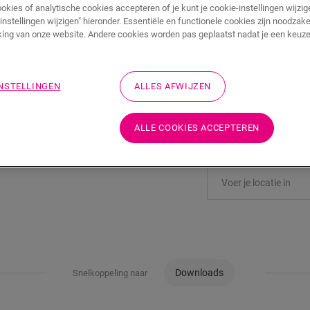
ookies of analytische cookies accepteren of je kunt je cookie-instellingen wijzige
instellingen wijzigen" hieronder. Essentiële en functionele cookies zijn noodzake
TOEVOEGEN A
ing van onze website. Andere cookies worden pas geplaatst nadat je een keuze
WINKELMAND
INSTELLINGEN
ALLES AFWIJZEN
Wil je dit accessoire
ALLE COOKIES ACCEPTEREN
Bezoek het dichtstbijz
Downloads
Snelkoppeling naar