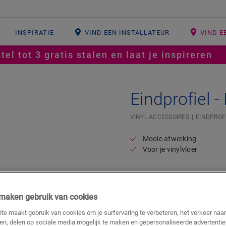
INSPIRATIE
VIND EEN INSTALLATEUR
VIND E
tel tot 3 gratis stalen en laat je inspireren
Eindprofiel -
Open image in lightbox
#SR Surface Input#
VINYL ACCESSOIRES
EINDPROF
Mooie afwerking
Voor je vinylvloer
27,25
€/m
j maken gebruik van cookies
m
te maakt gebruik van cookies om je surfervaring te verbeteren, het verkeer naa
ren, delen op sociale media mogelijk te maken en gepersonaliseerde advertentie