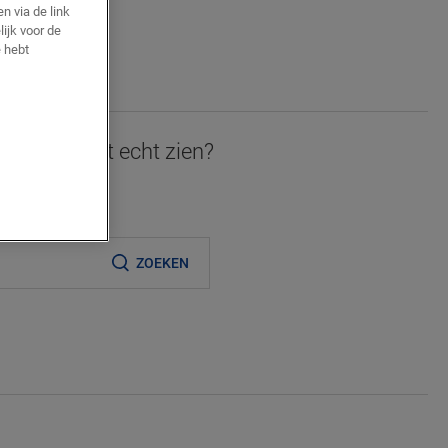
n via de link
lijk voor de
AN
 hebt
JE
 graag in het echt zien?
ijnde verkooppunt
ZOEKEN