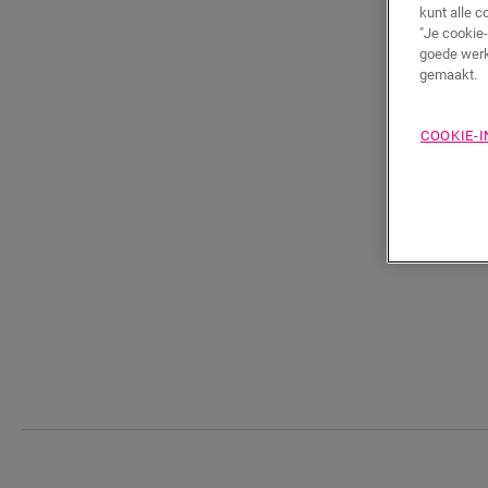
kunt alle c
"Je cookie-
goede werk
gemaakt.
COOKIE-