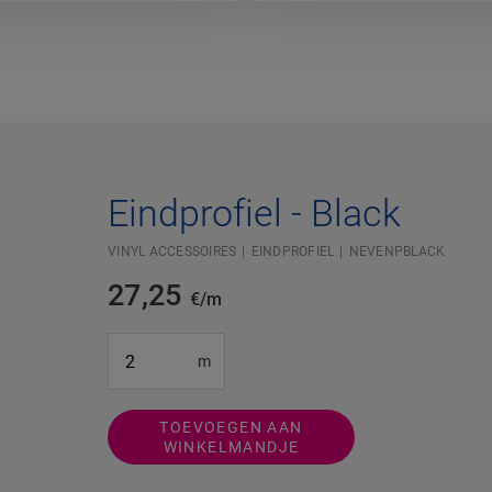
Eindprofiel - Black
VINYL ACCESSOIRES
EINDPROFIEL
NEVENPBLACK
27,25
€/m
#SR Surface Input#
m
TOEVOEGEN AAN
WINKELMANDJE