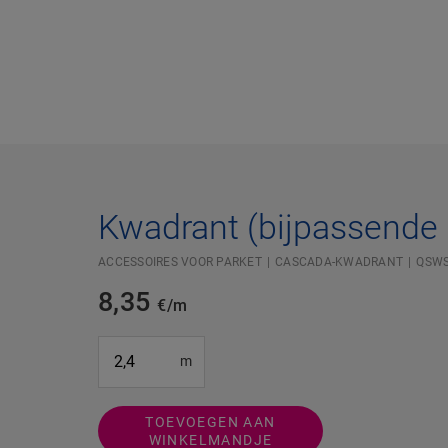
Kwadrant (bijpassende 
ACCESSOIRES VOOR PARKET
CASCADA-KWADRANT
QSW
8,35
€/m
#SR Surface Input#
m
TOEVOEGEN AAN
WINKELMANDJE