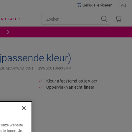
Bekijk alle vloeren
FAQ
EN DEALER
jpassende kleur)
ASCADA-KWADRANT
QSWSCOT06033MM
Kleur afgestemd op je vloer
Oppervlak van echt fineer
r onze website
s te tonen. Je