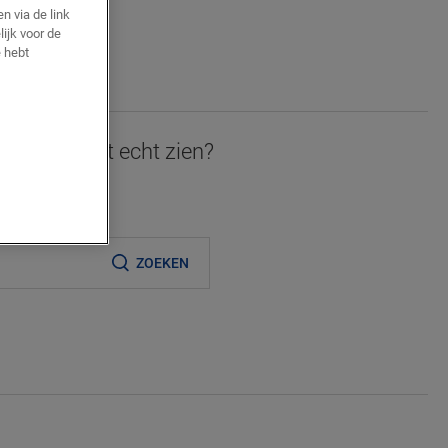
n via de link
lijk voor de
AN
 hebt
JE
 graag in het echt zien?
ijnde verkooppunt
ZOEKEN