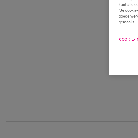
kunt alle c
"Je cookie-
goede werk
gemaakt.
COOKIE-