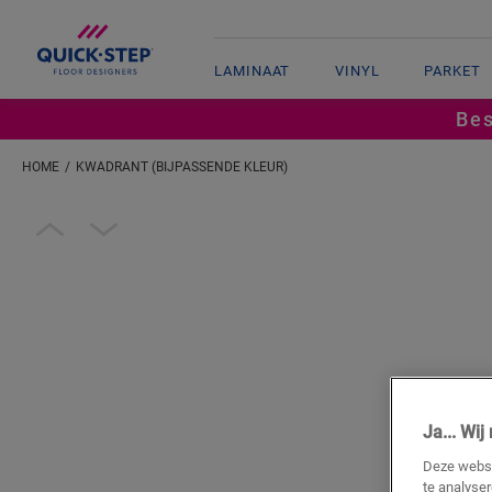
LAMINAAT
VINYL
PARKET
Bes
HOME
KWADRANT (BIJPASSENDE KLEUR)
Open image in lightbox
Ja... Wi
Deze websi
te analyse