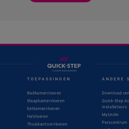
TOEPASSINGEN
ANDERE 
Badkamervloeren
Download cen
Slaapkamervloeren
Quick-Step A
installateurs
Eetkamervloeren
MyUnilin
Halvloeren
Perscentrum
Thuiskantoorvloeren