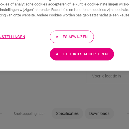
ookies of analytische cookies accepteren of je kunt je cookie-instellingen wijzige
instellingen wijzigen" hieronder. Essentiële en functionele cookies zijn noodzake
TOEVOEGEN A
ing van onze website. Andere cookies worden pas geplaatst nadat je een keuze
WINKELMAND
INSTELLINGEN
ALLES AFWIJZEN
Wil je dit accessoire
ALLE COOKIES ACCEPTEREN
Bezoek het dichtstbijz
Specificaties
Downloads
Snelkoppeling naar