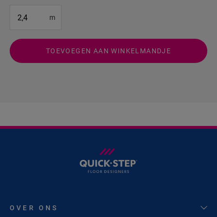
#SR Surface Input#
m
TOEVOEGEN AAN WINKELMANDJE
OVER ONS