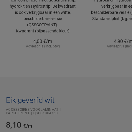
hem combineren met de schuimstrip,
Hydrokit en Hydrostri
hydrokit en Hydrostrip. De kwadrant
verkrijgbaar in ee
is ook verkrijgbaar in een witte,
beschilderbare versie
beschilderbare versie
Standaardplint (bijpa
(QSSCOTPAINT).
Kwadrant (bijpassende kleur)
4,00
€/m
4,90
€/
Adviesprijs (incl. btw)
Adviesprijs (incl
Eik geverfd wit
ACCESSOIRES VOOR LAMINAAT
PARKETPLINT
QSPSKR04753
8,10
€/m