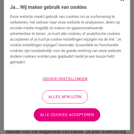
Ja... Wij maken gebruik van cookies
m
Deze website maakt gebruik van cookies om je surfervaring te
verbeteren, het verkeer naar onze website te analyseren, delen op
sociale media mogelijk te maken en gepersonaliseerde
TOEVOEGEN AAN WINKELMANDJE
advertenties te tonen. Je kunt alle cookies of analytische cookies
accepteren of je kunt je cookie-instellingen wijzigen via de link "Je
cookie-instellingen wijzigen" hieronder. Essentiële en functionele
cookies zijn noodzakelijk voor de goede werking van onze website.
Andere cookies worden pas geplaatst nadat je een keuze hebt
Wil je dit accessoire graag in het echt zien?
gemaakt.
Bezoek het dichtstbijzijnde verkooppunt
COOKIE-INSTELLINGEN
ALLES AFWIJZEN
Productkenmerken
ALLE COOKIES ACCEPTEREN
Dit is een hoge, rechte plint die perfect past bij de kleur van
jouw vloer. Hij is aan de achterkant voorzien van handige
sleuven voor het wegwerken van kabels. De plint is eenvoudig