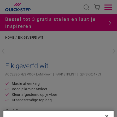
Open search
Ope
Bestel tot 3 gratis stalen en laat je
inspireren
HOME
EIK GEVERFD WIT
#S
Eik geverfd wit
ACCESSOIRES VOOR LAMINAAT
PARKETPLINT
QSPSKR04753
Mooie afwerking
Voor je laminaatvloer
Kleur afgestemd op je vloer
Krasbestendige toplaag
8,10
€/m