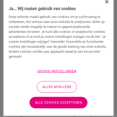
Ja... Wij maken gebruik van cookies
m
Deze website maakt gebruik van cookies om je surfervaring te
verbeteren, het verkeer naar onze website te analyseren, delen op
sociale media mogelijk te maken en gepersonaliseerde
TOEVOEGEN AAN WINKELMANDJE
advertenties te tonen. Je kunt alle cookies of analytische cookies
accepteren of je kunt je cookie-instellingen wijzigen via de link "Je
cookie-instellingen wijzigen" hieronder. Essentiële en functionele
cookies zijn noodzakelijk voor de goede werking van onze website.
Wil je dit accessoire graag in het echt zien?
Andere cookies worden pas geplaatst nadat je een keuze hebt
gemaakt.
Bezoek het dichtstbijzijnde verkooppunt
COOKIE-INSTELLINGEN
ALLES AFWIJZEN
Productkenmerken
ALLE COOKIES ACCEPTEREN
Dit kwadrant is een discrete plint die perfect past bij de kleur
van jouw vloer. Een kwadrant kan ook handig zijn als
afwerking in combinatie met bestaande plinten. Hij is