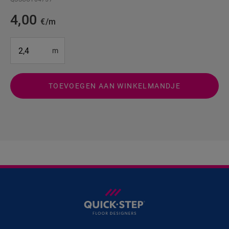
4,00
€/m
#SR Surface Input#
m
TOEVOEGEN AAN WINKELMANDJE