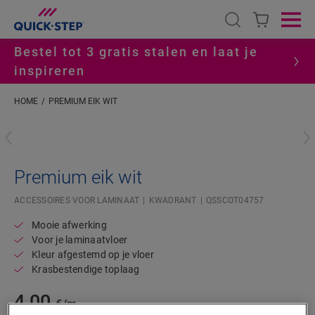
Open search
Ope
Bestel tot 3 gratis stalen en laat je
inspireren
HOME
PREMIUM EIK WIT
#S
Premium eik wit
ACCESSOIRES VOOR LAMINAAT
KWADRANT
QSSCOT04757
Mooie afwerking
Voor je laminaatvloer
Kleur afgestemd op je vloer
Krasbestendige toplaag
4,00
€/m