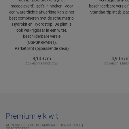
de NEPLUG-stekkers (niet
verkrijgbaar in ee
meegeleverd), zelfs in hoeken. Voor
beschilderbare versie
een waterdichte afwerking kan je het
Standaardplint (bijpa
best combineren met de schuimstrip,
Hydrokit en Hydrostrip. De plint is
ook verkrijgbaar in een witte,
beschilderbare versie
(QSPSKRPAINT).
Parketplint (bijpassende kleur)
8,10
€/m
4,90
€/
Adviesprijs (incl. btw)
Adviesprijs (incl
Premium eik wit
ACCESSOIRES VOOR LAMINAAT
KWADRANT
QSSCOT04757