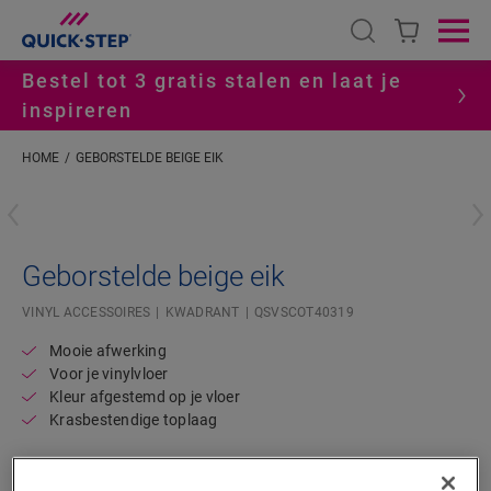
Open search
Ope
Bestel tot 3 gratis stalen en laat je
inspireren
HOME
GEBORSTELDE BEIGE EIK
#S
Geborstelde beige eik
VINYL ACCESSOIRES
KWADRANT
QSVSCOT40319
Mooie afwerking
Voor je vinylvloer
Kleur afgestemd op je vloer
Krasbestendige toplaag
3,90
€/m