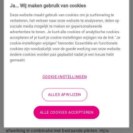
Ja... Wij maken gebruik van cookies
m
Deze website maakt gebruik van cookies om je surfervaring te
verbeteren, het verkeer naar onze website te analyseren, delen op
sociale media mogelijk te maken en gepersonaliseerde
advertenties te tonen. Je kunt alle cookies of analytische cookies
TOEVOEGEN AAN WINKELMANDJE
accepteren of je kunt je cookie-instellingen wijzigen via de link "Je
cookie-instellingen wijzigen" hieronder. Essentiële en functionele
cookies zijn noodzakelijk voor de goede werking van onze website.
Andere cookies worden pas geplaatst nadat je een keuze hebt
Wil je dit accessoire graag in het echt zien?
gemaakt.
Bezoek het dichtstbijzijnde verkooppunt
COOKIE-INSTELLINGEN
ALLES AFWIJZEN
Productkenmerken
ALLE COOKIES ACCEPTEREN
Dit kwadrant is een discrete plint die perfect past bij de kleur
van jouw vloer. Een kwadrant kan ook handig zijn als
afwerking in combinatie met bestaande plinten. Hij is