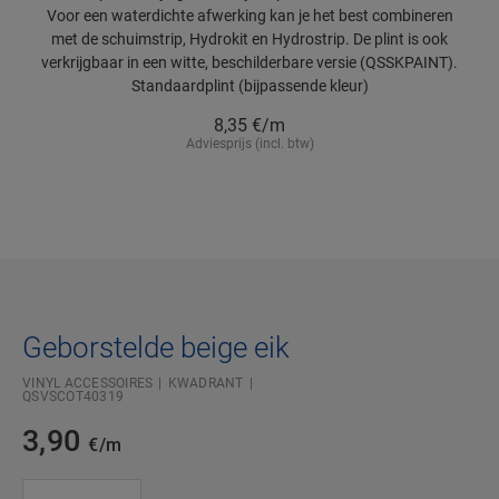
Voor een waterdichte afwerking kan je het best combineren
met de schuimstrip, Hydrokit en Hydrostrip. De plint is ook
verkrijgbaar in een witte, beschilderbare versie (QSSKPAINT).
Standaardplint (bijpassende kleur)
8,35
€/m
Adviesprijs (incl. btw)
Geborstelde beige eik
VINYL ACCESSOIRES
KWADRANT
QSVSCOT40319
3,90
€/m
#SR Surface Input#