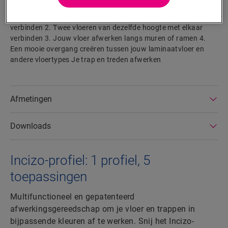
met de schuimstrip en de Hydrokit. Met het Incizo-profiel kun
je: 1. Twee vloeren met verschillende hoogtes met elkaar
verbinden 2. Twee vloeren van dezelfde hoogte met elkaar
verbinden 3. Jouw vloer afwerken langs muren of ramen 4.
Een mooie overgang creëren tussen jouw laminaatvloer en
andere vloertypes Je trap en treden afwerken
Afmetingen
Downloads
Incizo-profiel: 1 profiel, 5
toepassingen
Multifunctioneel en gepatenteerd
afwerkingsgereedschap om je vloer en trappen in
bijpassende kleuren af te werken. Snij het Incizo-