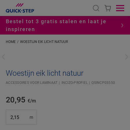
Open search
Ope
Bestel tot 3 gratis stalen en laat je
inspireren
HOME
WOESTIJN EIK LICHT NATUUR
#S
Woestijn eik licht natuur
ACCESSOIRES VOOR LAMINAAT
INCIZO-PROFIEL
QSINCP03550
20,95
€/m
m