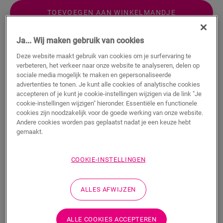
TOEVOEGEN AAN WINKELMANDJE
Ja... Wij maken gebruik van cookies
Wil je dit accessoire graag in het echt zien?
Deze website maakt gebruik van cookies om je surfervaring te
verbeteren, het verkeer naar onze website te analyseren, delen op
sociale media mogelijk te maken en gepersonaliseerde
Bezoek het dichtstbijzijnde verkooppunt
advertenties te tonen. Je kunt alle cookies of analytische cookies
accepteren of je kunt je cookie-instellingen wijzigen via de link "Je
cookie-instellingen wijzigen" hieronder. Essentiële en functionele
cookies zijn noodzakelijk voor de goede werking van onze website.
Andere cookies worden pas geplaatst nadat je een keuze hebt
gemaakt.
Productkenmerken
Dit enkele profiel biedt meerdere oplossingen om jouw vloer af
COOKIE-INSTELLINGEN
te werken, zoals de overgang tussen vloeren of een afwerking
aan een muur of raam. Snij het Incizo-basisprofiel simpelweg
in de gewenste vorm met het meegeleverde Incizo-mes. Het
ALLES AFWIJZEN
profiel past perfect bij de kleur van jouw vloer. Een verpakking
bevat één Incizo-profiel, één Incizo-mes en één plastic rail.
Voor een waterdichte afwerking kan je het best combineren
ALLE COOKIES ACCEPTEREN