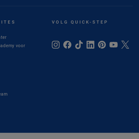
SITES
VOLG QUICK-STEP
ter
cademy voor
e
Team