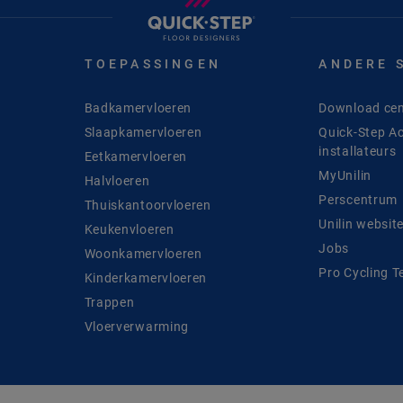
TOEPASSINGEN
ANDERE 
Badkamervloeren
Download cen
Slaapkamervloeren
Quick-Step A
installateurs
Eetkamervloeren
MyUnilin
Halvloeren
Perscentrum
Thuiskantoorvloeren
Unilin websit
Keukenvloeren
Jobs
Woonkamervloeren
Pro Cycling 
Kinderkamervloeren
Trappen
Vloerverwarming