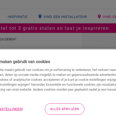
INSPIRATIE
VIND EEN INSTALLATEUR
VIND E
tel tot 3 gratis stalen en laat je inspireren
YLVLOEREN?
j maken gebruik van cookies
te maakt gebruik van cookies om je surfervaring te verbeteren, het verkeer naa
ren, delen op sociale media mogelijk te maken en gepersonaliseerde advertentie
oor vinylvloeren?
ookies of analytische cookies accepteren of je kunt je cookie-instellingen wijzige
instellingen wijzigen" hieronder. Essentiële en functionele cookies zijn noodzake
ing van onze website. Andere cookies worden pas geplaatst nadat je een keuze
loed op de uiteindelijke look, de kwaliteit en
 raden wij aan om voor vinyl een specifieke
INSTELLINGEN
ALLES AFWIJZEN