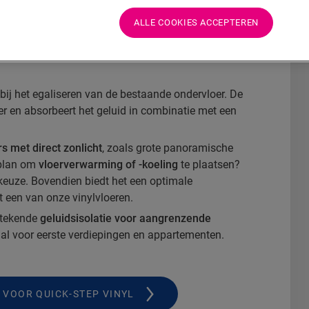
ck-Step vinylvloeren om een extra egale
ALLE COOKIES ACCEPTEREN
ieke kwaliteiten van LVT te behouden.
ervloeren, die allemaal compatibel zijn met
 bij het egaliseren van de bestaande ondervloer. De
er en absorbeert het geluid in combinatie met een
s met direct zonlicht
, zoals grote panoramische
 plan om
vloerverwarming of -koeling
te plaatsen?
keuze. Bovendien biedt het een optimale
 een van onze vinylvloeren.
tstekende
geluidsisolatie voor aangrenzende
aal voor eerste verdiepingen en appartementen.
VOOR QUICK-STEP VINYL