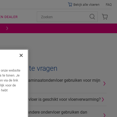
Bekijk alle vloeren
FAQ
EN DEALER
Verwante vragen
r onze website
s te tonen. Je
Mag ik een laminaatondervloer gebruiken voor mijn
n via de link
lijk voor de
vinylvloer?
 hebt
Welke ondervloer is geschikt voor vloerverwarming?
Mag ik een andere ondervloer gebruiken dan