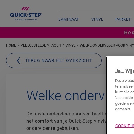
LAMINAAT
VINYL
PARKET
Bes
HOME
VEELGESTELDE VRAGEN
VINYL
WELKE ONDERVLOER VOOR VIN
TERUG NAAR HET OVERZICHT
Ja... Wi
Deze websi
te analyse
Welke ondervloer v
kunt alle c
"Je cookie-
goede werk
gemaakt.
De juiste ondervloer plaatsen heeft een
grote inv
het comfort
van je Quick-Step vinylvloer. Daarom
COOKIE-
ondervloer te gebruiken.