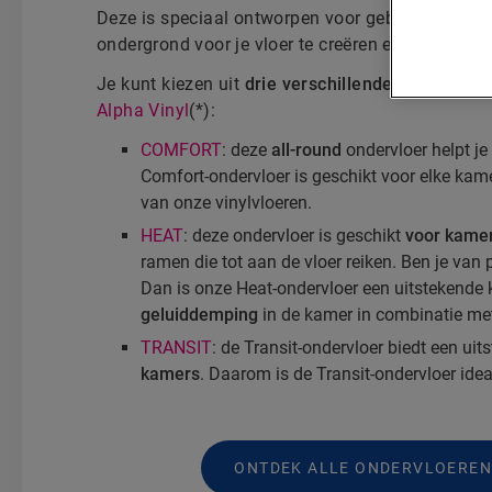
Deze is speciaal ontworpen voor gebruik met Qui
ondergrond voor je vloer te creëren en de specif
Je kunt kiezen uit
drie verschillende soorten
ond
Alpha Vinyl
(*):
COMFORT
: deze
all-round
ondervloer helpt je
Comfort-ondervloer is geschikt voor elke kam
van onze vinylvloeren.
HEAT
: deze ondervloer is geschikt
voor kamer
ramen die tot aan de vloer reiken. Ben je van
Dan is onze Heat-ondervloer een uitstekende 
geluiddemping
in de kamer in combinatie met
TRANSIT
: de Transit-ondervloer biedt een ui
kamers
. Daarom is de Transit-ondervloer ide
ONTDEK ALLE ONDERVLOEREN 